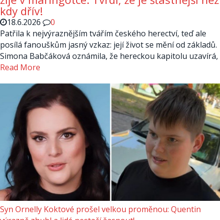
kdy dřív!
18.6.2026
0
Patřila k nejvýraznějším tvářím českého herectví, teď ale
posílá fanouškům jasný vzkaz: její život se mění od základů.
Simona Babčáková oznámila, že hereckou kapitolu uzavírá,
Read More
Syn Ornelly Koktové prošel velkou proměnou: Quentin