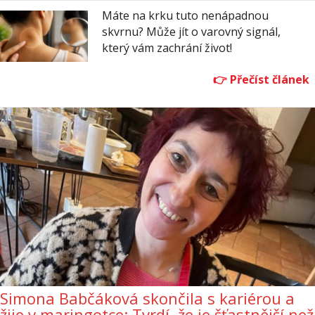
Máte na krku tuto nenápadnou
skvrnu? Může jít o varovný signál,
který vám zachrání život!
Simona Babčáková skončila s kariérou a
žije v maringotce: Tvrdí, že je šťastnější než