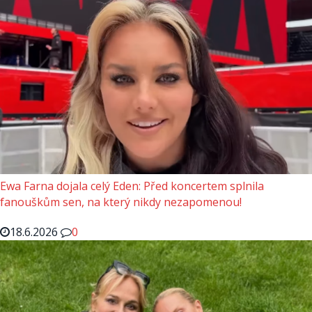
Ewa Farna dojala celý Eden: Před koncertem splnila
fanouškům sen, na který nikdy nezapomenou!
18.6.2026
0