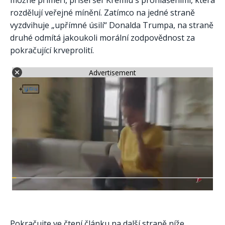
možné příměří, přišel šéf Kremlu s prohlášeními, která
rozdělují veřejné mínění. Zatímco na jedné straně
vyzdvihuje „upřímné úsilí“ Donalda Trumpa, na straně
druhé odmítá jakoukoli morální zodpovědnost za
pokračující krveprolití.
Advertisement
Pokračujte ve čtení článku na další straně níže.