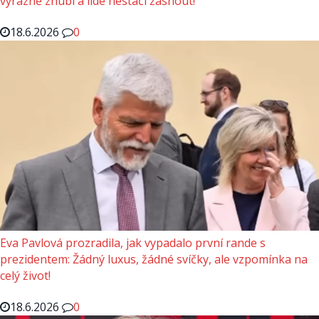
výrazně zhubl a lidé nestačí žasnout!
18.6.2026
0
Eva Pavlová prozradila, jak vypadalo první rande s
prezidentem: Žádný luxus, žádné svíčky, ale vzpomínka na
celý život!
18.6.2026
0