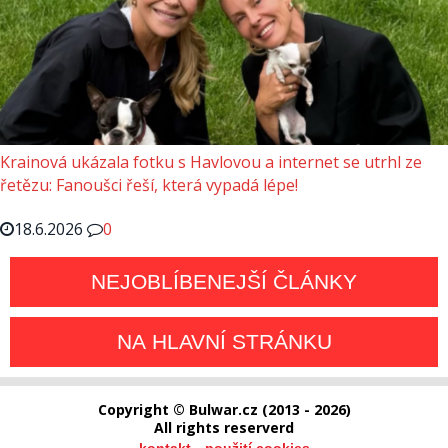
Krainová ukázala fotku s Havlovou a internet se utrhl ze
řetězu: Fanoušci řeší, která vypadá lépe!
18.6.2026
0
NEJOBLÍBENEJŠÍ ČLÁNKY
NA HLAVNÍ STRÁNKU
Copyright © Bulwar.cz (2013 - 2026)
All rights reserverd
-
kontakt
použití cookies