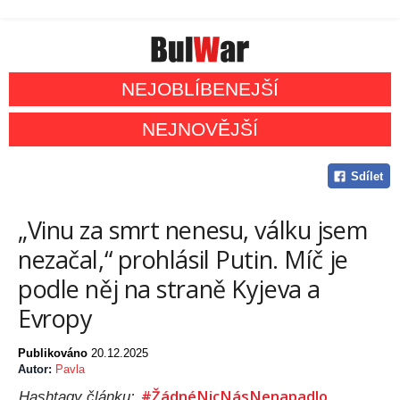
NEJOBLÍBENEJŠÍ
NEJNOVĚJŠÍ
Sdílet
„Vinu za smrt nenesu, válku jsem
nezačal,“ prohlásil Putin. Míč je
podle něj na straně Kyjeva a
Evropy
Publikováno
20.12.2025
Autor:
Pavla
#ŽádnéNicNásNenapadlo
Hashtagy článku: