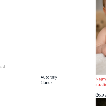
ost
Autorský
Nejmo
článek
studi
5.8.