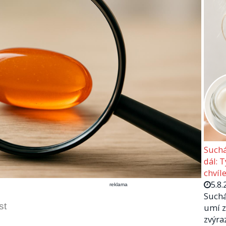
Suchá
dál: 
chvíle
5.8.
reklama
Suchá
st
umí z
zvýra