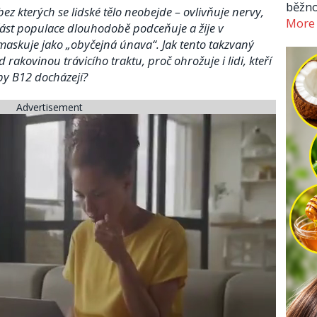
běžno
bez kterých se lidské tělo neobejde – ovlivňuje nervy,
More
 část populace dlouhodobě podceňuje a žije v
maskuje jako „obyčejná únava“. Jak tento takzvaný
rakovinou trávicího traktu, proč ohrožuje i lidi, kteří
oby B12 docházejí?
Advertisement