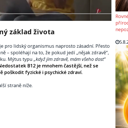
Rovné
příro
nepoz
ný základ života
5.8.
e pro lidský organismus naprosto zásadní. Přesto
ně – spoléhají na to, že pokud jedí „nějak zdravě“,
dku. Mýtus typu
„když jím zdravě, mám všeho dost“
Nedostatek B12 je mnohem častější, než se
ě poškodit fyzické i psychické zdraví.
lší straně níže.