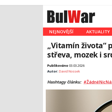
NEJNOVĚJŠÍ
AKTUALITY
„Vitamín života“ 
střeva, mozek i s
Publikováno
03.03.2026
Autor:
David Nossek
#ŽádnéNicNá
Hashtagy článku: