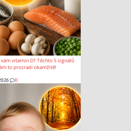
 vám vitamin D? Těchto 5 signálů
vám to prozradí okamžitě!
2026
0