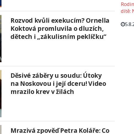
Rodin
dítě: 
Rozvod kvůli exekucím? Ornella
5.8.
Koktová promluvila o dluzích,
dětech i „zákulisním peklíčku“
Děsivé záběry u soudu: Útoky
na Noskovou i její dceru! Video
mrazilo krev v žilách
Mrazivá zpověď Petra Koláře: Co