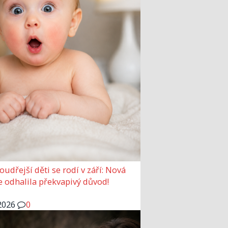
udřejší děti se rodí v září: Nová
e odhalila překvapivý důvod!
2026
0