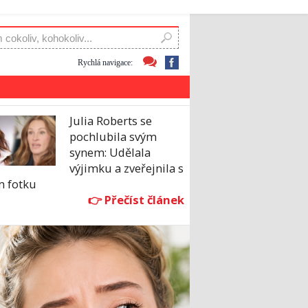
Rychlá navigace:
Julia Roberts se
pochlubila svým
synem: Udělala
výjimku a zveřejnila s
m fotku