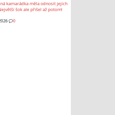
ná kamarádka měla odnosit jejich
Největší šok ale přišel až potom!
2026
0