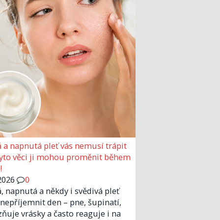
 a napnutá pleť vás nemusí trápit
Tyto věci ji mohou proměnit během
!
2026
0
, napnutá a někdy i svědivá pleť
nepříjemnit den – pne, šupinatí,
zňuje vrásky a často reaguje i na