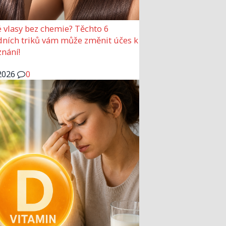
 vlasy bez chemie? Těchto 6
dních triků vám může změnit účes k
nání!
2026
0