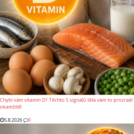
Chybí vám vitamin D? Těchto 5 signálů těla vám to prozradí
okamžitě!
5.8.2026
0