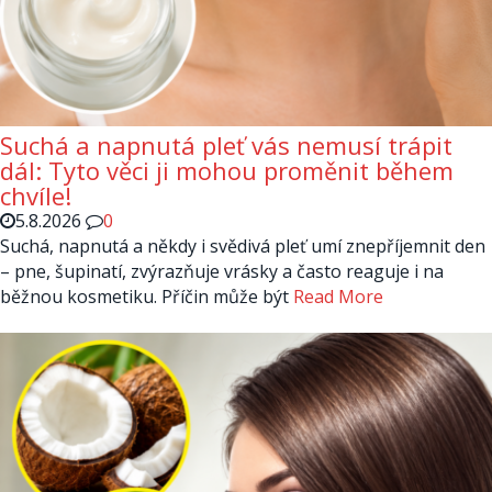
Suchá a napnutá pleť vás nemusí trápit
dál: Tyto věci ji mohou proměnit během
chvíle!
5.8.2026
0
Suchá, napnutá a někdy i svědivá pleť umí znepříjemnit den
– pne, šupinatí, zvýrazňuje vrásky a často reaguje i na
běžnou kosmetiku. Příčin může být
Read More