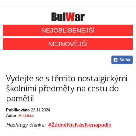
NEJOBLÍBENEJŠÍ
NEJNOVĚJŠÍ
Sdílet
Vydejte se s těmito nostalgickými
školními předměty na cestu do
paměti!
Publikováno
23.11.2024
Autor:
Redakce
#ŽádnéNicNásNenapadlo
Hashtagy článku: