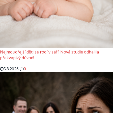
Nejmoudřejší děti se rodí v září: Nová studie odhalila
překvapivý důvod!
5.8.2026
0