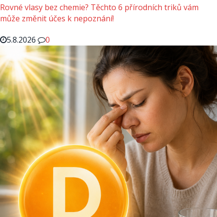
Rovné vlasy bez chemie? Těchto 6 přírodních triků vám
může změnit účes k nepoznání!
5.8.2026
0