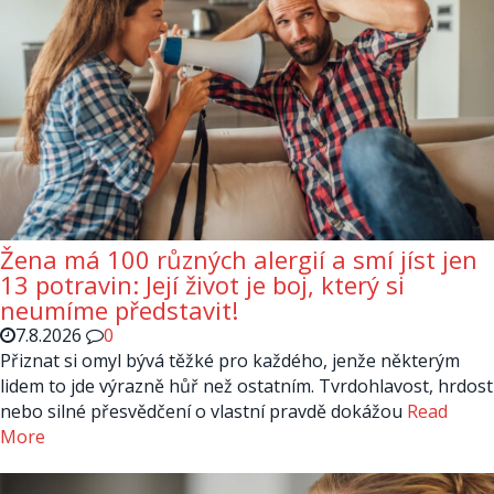
Žena má 100 různých alergií a smí jíst jen
13 potravin: Její život je boj, který si
neumíme představit!
7.8.2026
0
Přiznat si omyl bývá těžké pro každého, jenže některým
lidem to jde výrazně hůř než ostatním. Tvrdohlavost, hrdost
nebo silné přesvědčení o vlastní pravdě dokážou
Read
More