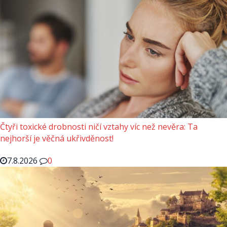
Čtyři toxické drobnosti ničí vztahy víc než nevěra: Ta
nejhorší je věčná ukřivděnost!
7.8.2026
0