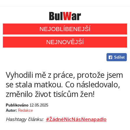
NEJOBLÍBENEJŠÍ
NEJNOVĚJŠÍ
Sdílet
Vyhodili mě z práce, protože jsem
se stala matkou. Co následovalo,
změnilo život tisícům žen!
Publikováno
12.05.2025
Autor:
Redakce
#ŽádnéNicNásNenapadlo
Hashtagy článku: