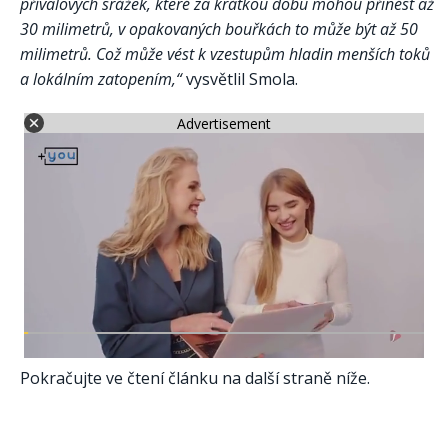
přívalových srážek, které za krátkou dobu mohou přinést až
30 milimetrů, v opakovaných bouřkách to může být až 50
milimetrů. Což může vést k vzestupům hladin menších toků
a lokálním zatopením,“
vysvětlil Smola.
Advertisement
Pokračujte ve čtení článku na další straně níže.