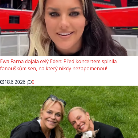
Ewa Farna dojala celý Eden: Před koncertem splnila
fanouškům sen, na který nikdy nezapomenou!
18.6.2026
0