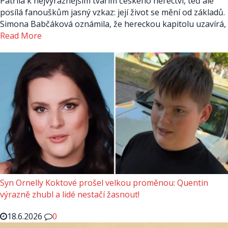
Patřila k nejvýraznějším tvářím českého herectví, teď ale
posílá fanouškům jasný vzkaz: její život se mění od základů.
Simona Babčáková oznámila, že hereckou kapitolu uzavírá,
Read More
Syn Ornelly Koktové prošel velkou proměnou: Quentin
výrazně zhubl a lidé nestačí žasnout!
18.6.2026
0