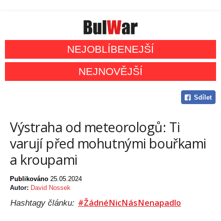
NEJOBLÍBENEJŠÍ
NEJNOVĚJŠÍ
Sdílet
Výstraha od meteorologů: Ti
varují před mohutnými bouřkami
a kroupami
Publikováno
25.05.2024
Autor:
David Nossek
#ŽádnéNicNásNenapadlo
Hashtagy článku: