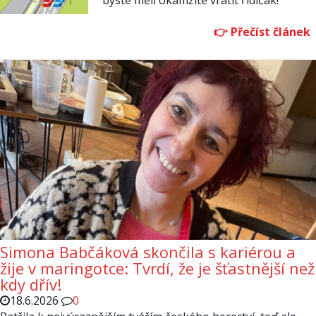
byste měli okamžitě vrátit řidičák!
Simona Babčáková skončila s kariérou a
žije v maringotce: Tvrdí, že je šťastnější než
kdy dřív!
18.6.2026
0