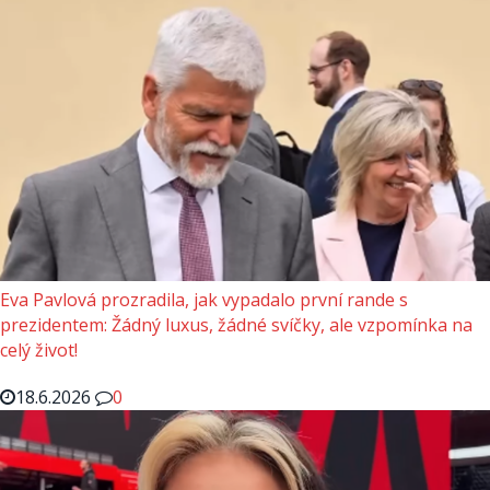
Eva Pavlová prozradila, jak vypadalo první rande s
prezidentem: Žádný luxus, žádné svíčky, ale vzpomínka na
celý život!
18.6.2026
0