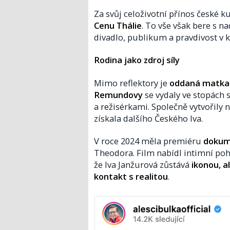
Za svůj celoživotní přínos české k
Cenu Thálie
. To vše však bere s n
divadlo, publikum a pravdivost v ka
Rodina jako zdroj síly
Mimo reflektory je
oddaná matka 
Remundovy
se vydaly ve stopách
a režisérkami. Společně vytvořily
získala dalšího Českého lva.
V roce 2024 měla premiéru
dokum
Theodora. Film nabídl intimní pohl
že Iva Janžurová zůstává
ikonou, a
kontakt s realitou
.