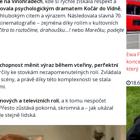
e na Vinohradech
, kde si rychle získala respekt a
rtovala psychologickým dramatem Kočár do Vídně
,
s hlubokým citem a výrazem. Následovala slavná 70.
 kinematografie – zejména díky rolím v kultovních
Zítra to roztočíme, drahoušku…!
nebo
Marečku, podejte
Ewa F
konce
schopnost měnit výraz během vteřiny, perfektní
který
rčily ke stovkám nezapomenutelných rolí. Zvládala
cény, a právě díky této komplexnosti se stala
18.
mi.
lmových a televizních rolí
, a k tomu nespočet
 Přesto zůstává pokorná, skromná a – jak ukázal
e stejně lidská.