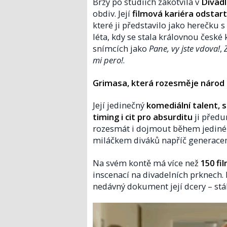
Brzy po studiích zakotvila v
Divadl
obdiv. Její
filmová kariéra odsta
které ji představilo jako herečku 
léta, kdy se stala královnou české
snímcích jako
Pane, vy jste vdova!
,
mi pero!
.
Grimasa, která rozesměje národ
Její jedinečný
komediální talent, 
timing i cit pro absurditu
ji předu
rozesmát i dojmout během jediné s
miláčkem diváků napříč generace
Na svém kontě má více než
150 fi
inscenací na divadelních prknech.
nedávný dokument její dcery – stál