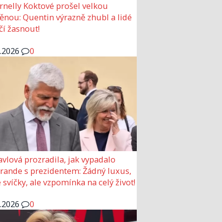
rnelly Koktové prošel velkou
nou: Quentin výrazně zhubl a lidé
čí žasnout!
6.2026
0
avlová prozradila, jak vypadalo
 rande s prezidentem: Žádný luxus,
 svíčky, ale vzpomínka na celý život!
6.2026
0