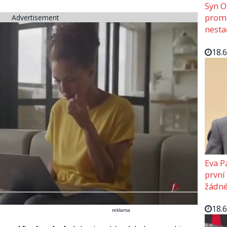
Syn O
promě
Advertisement
nesta
18.
Eva P
první
žádné
18.
reklama