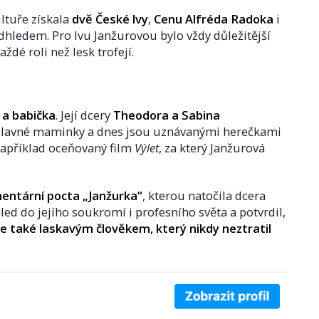
ultuře získala
dvě České lvy
,
Cenu Alfréda Radoka
i
adhledem. Pro Ivu Janžurovou bylo vždy důležitější
ždé roli než lesk trofejí.
a babička
. Její dcery
Theodora a Sabina
 slavné maminky a dnes jsou uznávanými herečkami
 například oceňovaný film
Výlet
, za který Janžurová
entární pocta „Janžurka“
, kterou natočila dcera
ed do jejího soukromí i profesního světa a potvrdil,
le také laskavým člověkem, který nikdy neztratil