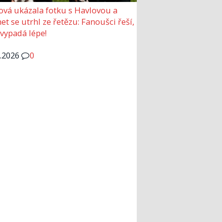
ová ukázala fotku s Havlovou a
et se utrhl ze řetězu: Fanoušci řeší,
 vypadá lépe!
6.2026
0