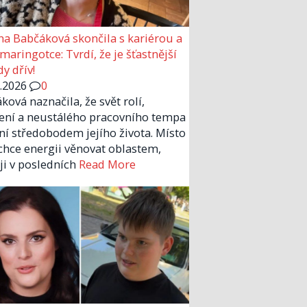
a Babčáková skončila s kariérou a
 maringotce: Tvrdí, že je šťastnější
y dřív!
6.2026
0
ková naznačila, že svět rolí,
ení a neustálého pracovního tempa
ní středobodem jejího života. Místo
chce energii věnovat oblastem,
 ji v posledních
Read More