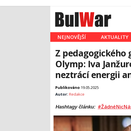
NEJNOVĚJŠÍ
AKTUALITY
Z pedagogického 
Olymp: Iva Janžuro
neztrácí energii a
Publikováno
19.05.2025
Autor:
Redakce
#ŽádnéNicNá
Hashtagy článku: