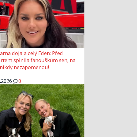
arna dojala celý Eden: Před
rtem splnila fanouškům sen, na
 nikdy nezapomenou!
6.2026
0