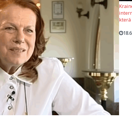
Krain
intern
která
18.