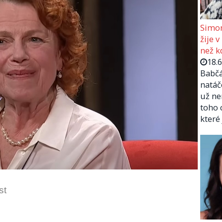
Simon
žije v
než kd
18.
Babčá
natáč
už ne
toho 
které
st