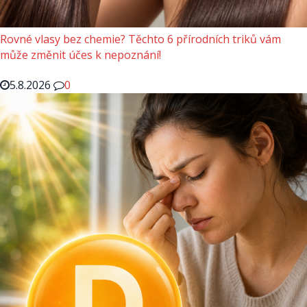
Rovné vlasy bez chemie? Těchto 6 přírodních triků vám
může změnit účes k nepoznání!
5.8.2026
0