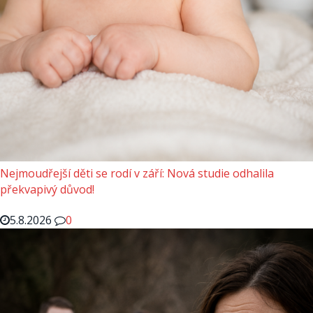
Nejmoudřejší děti se rodí v září: Nová studie odhalila
překvapivý důvod!
5.8.2026
0