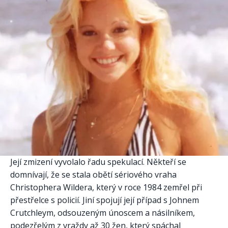
Její zmizení vyvolalo řadu spekulací. Někteří se
domnívají, že se stala obětí sériového vraha
Christophera Wildera, který v roce 1984 zemřel při
přestřelce s policií. Jiní spojují její případ s Johnem
Crutchleym, odsouzeným únoscem a násilníkem,
podezřelým z vraždy až 30 žen, který spáchal