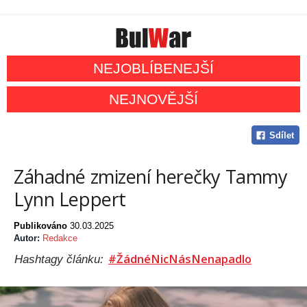
NEJOBLÍBENEJŠÍ
NEJNOVĚJŠÍ
Sdílet
Záhadné zmizení herečky Tammy
Lynn Leppert
Publikováno
30.03.2025
Autor:
Redakce
#ŽádnéNicNásNenapadlo
Hashtagy článku: