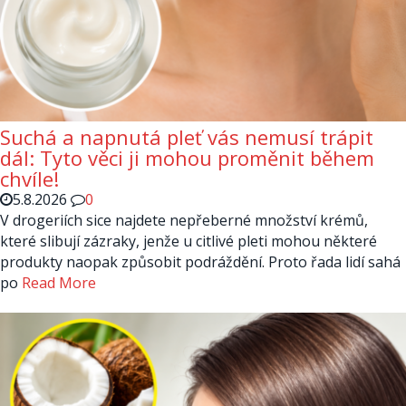
Suchá a napnutá pleť vás nemusí trápit
dál: Tyto věci ji mohou proměnit během
chvíle!
5.8.2026
0
V drogeriích sice najdete nepřeberné množství krémů,
které slibují zázraky, jenže u citlivé pleti mohou některé
produkty naopak způsobit podráždění. Proto řada lidí sahá
po
Read More