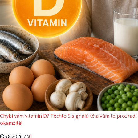
Chybí vám vitamin D? Těchto 5 signálů těla vám to prozradí
okamžitě!
5.8.2026
0