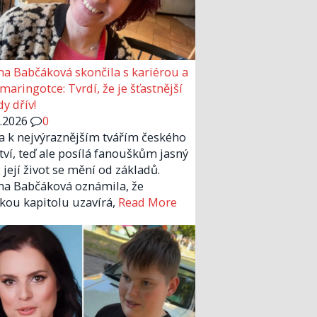
a Babčáková skončila s kariérou a
 maringotce: Tvrdí, že je šťastnější
y dřív!
6.2026
0
la k nejvýraznějším tvářím českého
tví, teď ale posílá fanouškům jasný
 její život se mění od základů.
a Babčáková oznámila, že
kou kapitolu uzavírá,
Read More