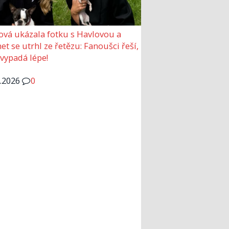
ová ukázala fotku s Havlovou a
et se utrhl ze řetězu: Fanoušci řeší,
 vypadá lépe!
6.2026
0