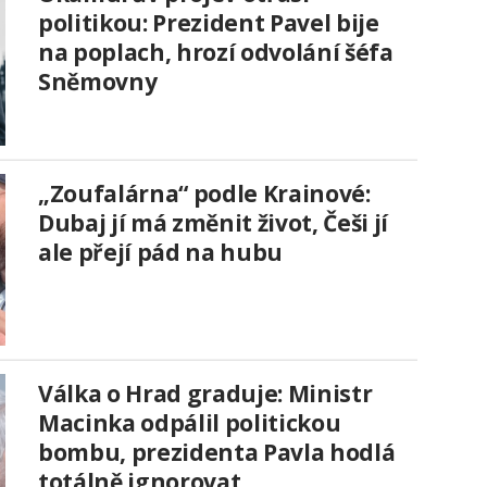
politikou: Prezident Pavel bije
na poplach, hrozí odvolání šéfa
Sněmovny
„Zoufalárna“ podle Krainové:
Dubaj jí má změnit život, Češi jí
ale přejí pád na hubu
Válka o Hrad graduje: Ministr
Macinka odpálil politickou
bombu, prezidenta Pavla hodlá
totálně ignorovat