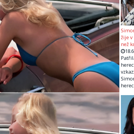
Simon
žije v
než kd
18.
Patři
herec
vzkaz:
Simon
herec