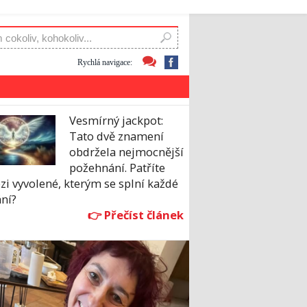
Rychlá navigace:
Vesmírný jackpot:
Tato dvě znamení
obdržela nejmocnější
požehnání. Patříte
i vyvolené, kterým se splní každé
ní?