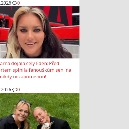
6.2026
0
arna dojala celý Eden: Před
rtem splnila fanouškům sen, na
 nikdy nezapomenou!
6.2026
0