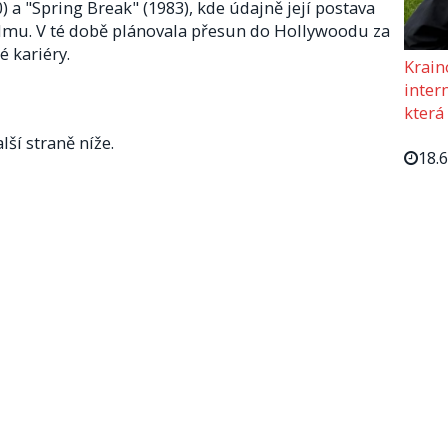
0) a "Spring Break" (1983), kde údajně její postava
ilmu. V té době plánovala přesun do Hollywoodu za
 kariéry.
Krain
intern
která
lší straně níže.
18.