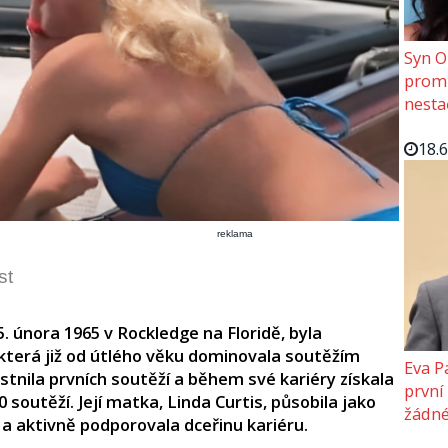
Syn O
promě
nesta
18.
reklama
st
února 1965 v Rockledge na Floridě, byla
která již od útlého věku dominovala soutěžím
Eva P
astnila prvních soutěží a během své kariéry získala
první
0 soutěží. Její matka, Linda Curtis, působila jako
žádné
a aktivně podporovala dceřinu kariéru.