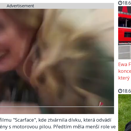
18.
Advertisement
Ewa F
konce
který
18.
ilmu "Scarface", kde ztvárnila dívku, která odvádí
ny s motorovou pilou. Předtím měla menší role ve