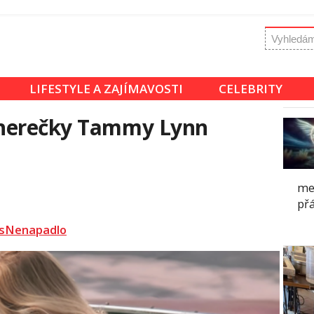
LIFESTYLE A ZAJÍMAVOSTI
CELEBRITY
 herečky Tammy Lynn
mez
přá
sNenapadlo