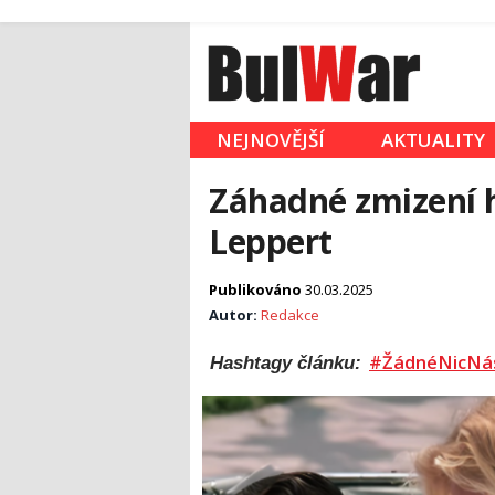
NEJNOVĚJŠÍ
AKTUALITY
Záhadné zmizení
Leppert
Publikováno
30.03.2025
Autor:
Redakce
#ŽádnéNicNá
Hashtagy článku: