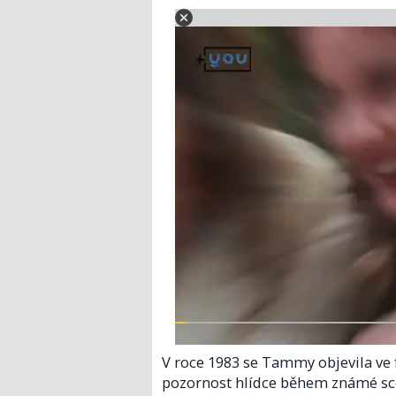
V roce 1983 se Tammy objevila ve f
pozornost hlídce během známé scé