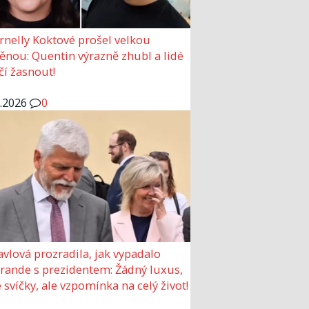
rnelly Koktové prošel velkou
nou: Quentin výrazně zhubl a lidé
čí žasnout!
6.2026
0
avlová prozradila, jak vypadalo
 rande s prezidentem: Žádný luxus,
 svíčky, ale vzpomínka na celý život!