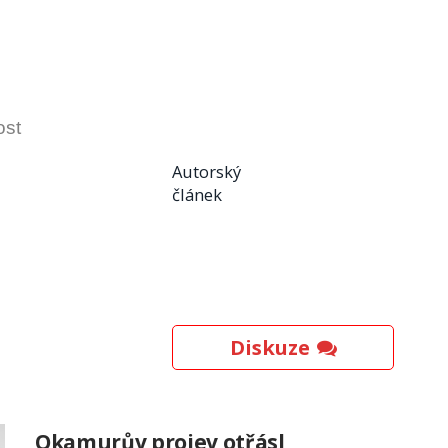
ost
Autorský
článek
Diskuze
Okamurův projev otřásl