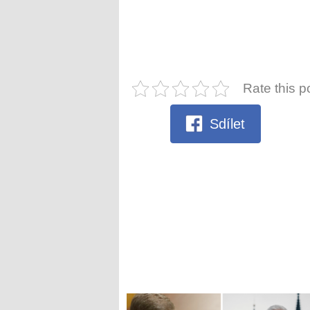
Rate this p
Sdílet