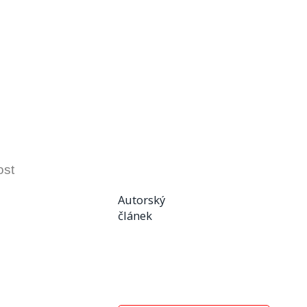
ost
Autorský
článek