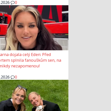
6.2026
0
arna dojala celý Eden: Před
rtem splnila fanouškům sen, na
 nikdy nezapomenou!
6.2026
0