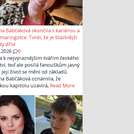
a Babčáková skončila s kariérou a
 maringotce: Tvrdí, že je šťastnější
y dřív!
6.2026
0
la k nejvýraznějším tvářím českého
tví, teď ale posílá fanouškům jasný
 její život se mění od základů.
a Babčáková oznámila, že
kou kapitolu uzavírá,
Read More