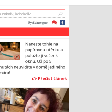
Rychlá navigace:
Naneste tohle na
papírovou utěrku a
položte ji večer k
oknu. Už po 5
nutách neuvidíte v domě jediného
mára!