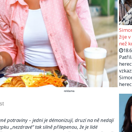
Simon
žije v
než kd
18.
Patři
herec
vzkaz:
Simon
herec
reklama
st
ené potraviny – jedni je démonizují, druzí na ně nedají
pku „nezdravé“ tak silně přilepenou, že je lidé