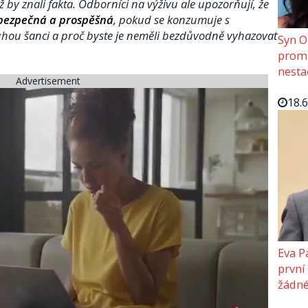
iž by znali fakta. Odborníci na výživu ale upozorňují, že
 bezpečná a prospěšná
, pokud se konzumuje s
ruhou šanci a proč byste je neměli bezdůvodně vyhazovat
Syn O
promě
nesta
Advertisement
18.
Eva P
první
žádné