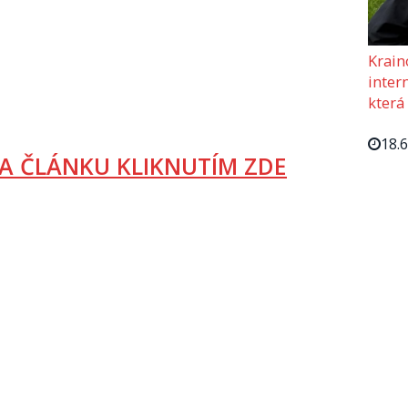
Krain
intern
která
18.
A ČLÁNKU KLIKNUTÍM ZDE