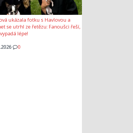
ová ukázala fotku s Havlovou a
et se utrhl ze řetězu: Fanoušci řeší,
 vypadá lépe!
6.2026
0