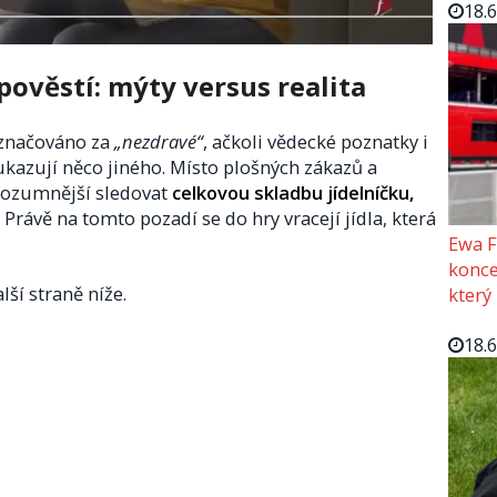
18.
pověstí: mýty versus realita
označováno za
„nezdravé“
, ačkoli vědecké poznatky i
ukazují něco jiného. Místo plošných zákazů a
rozumnější sledovat
celkovou skladbu jídelníčku,
. Právě na tomto pozadí se do hry vracejí jídla, která
Ewa F
konce
lší straně níže.
který
18.