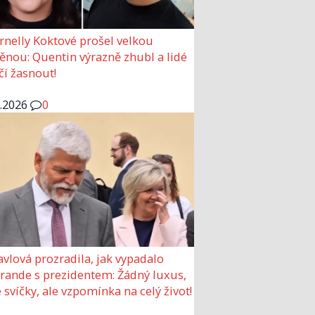
rnelly Koktové prošel velkou
nou: Quentin výrazně zhubl a lidé
čí žasnout!
6.2026
0
avlová prozradila, jak vypadalo
 rande s prezidentem: Žádný luxus,
 svíčky, ale vzpomínka na celý život!