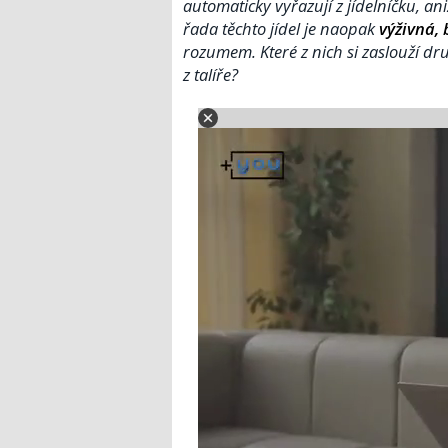
automaticky vyřazují z jídelníčku, an
řada těchto jídel je naopak
výživná,
rozumem. Které z nich si zaslouží d
z talíře?