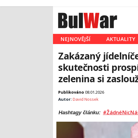
NEJNOVĚJŠÍ
AKTUALITY
Zakázaný jídelníč
skutečnosti prosp
zelenina si zaslo
Publikováno
08.01.2026
Autor:
David Nossek
#ŽádnéNicNá
Hashtagy článku: