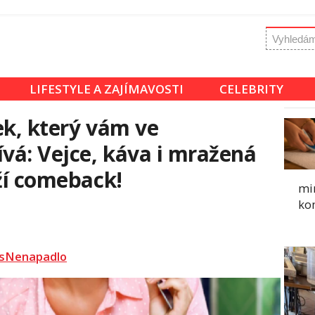
LIFESTYLE A ZAJÍMAVOSTI
CELEBRITY
ek, který vám ve
ívá: Vejce, káva i mražená
uží comeback!
mi
ko
sNenapadlo