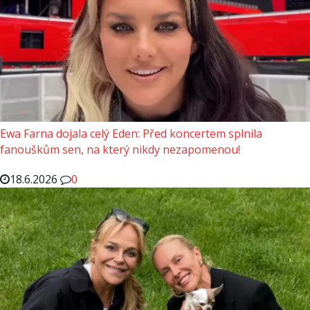
Ewa Farna dojala celý Eden: Před koncertem splnila
fanouškům sen, na který nikdy nezapomenou!
18.6.2026
0