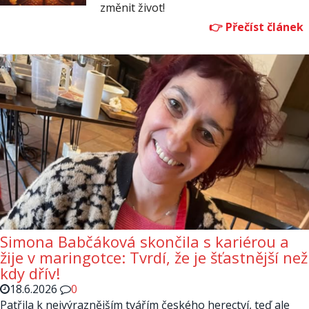
změnit život!
Simona Babčáková skončila s kariérou a
žije v maringotce: Tvrdí, že je šťastnější než
kdy dřív!
18.6.2026
0
Patřila k nejvýraznějším tvářím českého herectví, teď ale