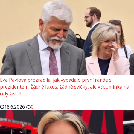
Eva Pavlová prozradila, jak vypadalo první rande s
prezidentem: Žádný luxus, žádné svíčky, ale vzpomínka na
celý život!
18.6.2026
0