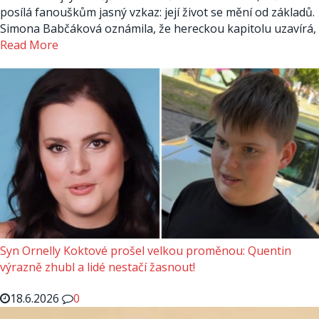
posílá fanouškům jasný vzkaz: její život se mění od základů.
Simona Babčáková oznámila, že hereckou kapitolu uzavírá,
Read More
Syn Ornelly Koktové prošel velkou proměnou: Quentin
výrazně zhubl a lidé nestačí žasnout!
18.6.2026
0