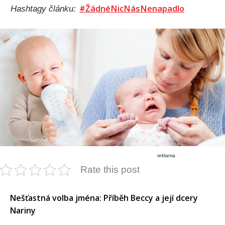
#ŽádnéNicNásNenapadlo
Hashtagy článku:
reklama
Rate this post
Nešťastná volba jména: Příběh Beccy a její dcery
Nariny