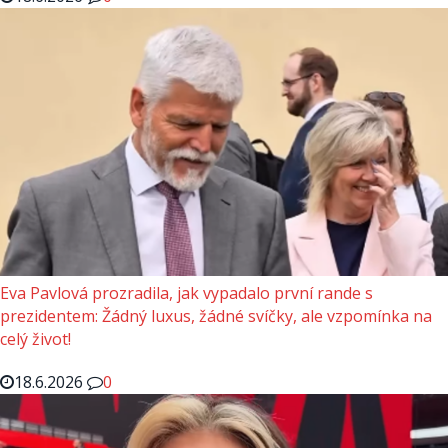
Eva Pavlová prozradila, jak vypadalo první rande s
prezidentem: Žádný luxus, žádné svíčky, ale vzpomínka na
celý život!
18.6.2026
0