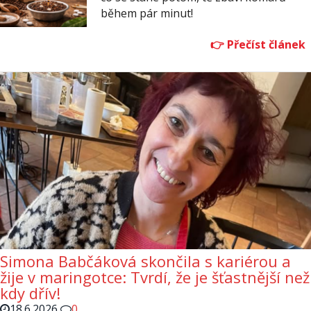
během pár minut!
Simona Babčáková skončila s kariérou a
žije v maringotce: Tvrdí, že je šťastnější než
kdy dřív!
18.6.2026
0