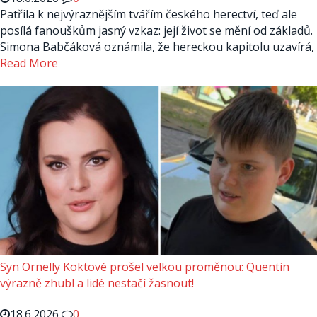
Patřila k nejvýraznějším tvářím českého herectví, teď ale
posílá fanouškům jasný vzkaz: její život se mění od základů.
Simona Babčáková oznámila, že hereckou kapitolu uzavírá,
Read More
Syn Ornelly Koktové prošel velkou proměnou: Quentin
výrazně zhubl a lidé nestačí žasnout!
18.6.2026
0