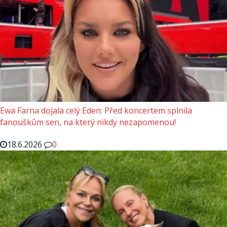
Ewa Farna dojala celý Eden: Před koncertem splnila
fanouškům sen, na který nikdy nezapomenou!
18.6.2026
0