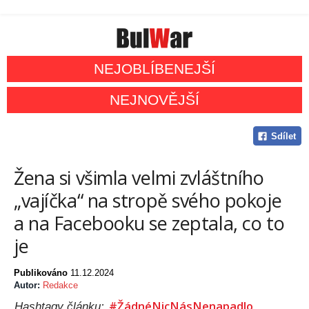
NEJOBLÍBENEJŠÍ
NEJNOVĚJŠÍ
Sdílet
Žena si všimla velmi zvláštního
„vajíčka“ na stropě svého pokoje
a na Facebooku se zeptala, co to
je
Publikováno
11.12.2024
Autor:
Redakce
#ŽádnéNicNásNenapadlo
Hashtagy článku: