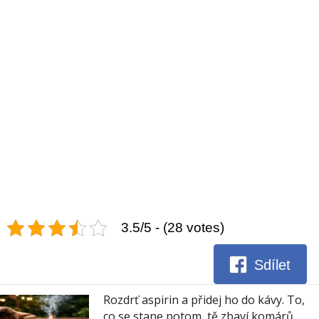
3.5/5 - (28 votes)
Sdílet
Rozdrť aspirin a přidej ho do kávy. To,
co se stane potom, tě zbaví komárů