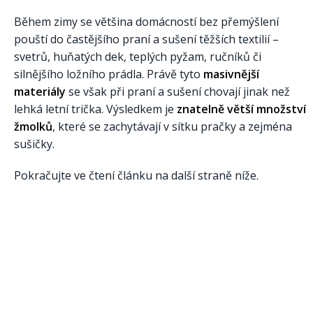
Během zimy se většina domácností bez přemýšlení
pouští do častějšího praní a sušení těžších textilií –
svetrů, huňatých dek, teplých pyžam, ručníků či
silnějšího ložního prádla. Právě tyto
masivnější
materiály
se však při praní a sušení chovají jinak než
lehká letní trička. Výsledkem je
znatelně větší množství
žmolků
, které se zachytávají v sítku pračky a zejména
sušičky.
Pokračujte ve čtení článku na další straně níže.