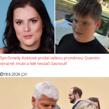
Syn Ornelly Koktové prošel velkou proměnou: Quentin
výrazně zhubl a lidé nestačí žasnout!
18.6.2026
0