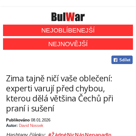
NEJOBLÍBENEJŠÍ
NEJNOVĚJŠÍ
Sdílet
Zima tajně ničí vaše oblečení:
experti varují před chybou,
kterou dělá většina Čechů při
praní i sušení
Publikováno
08.01.2026
Autor:
David Nossek
#ŽádnéNicNásNenapadlo
Hashtagy článku: