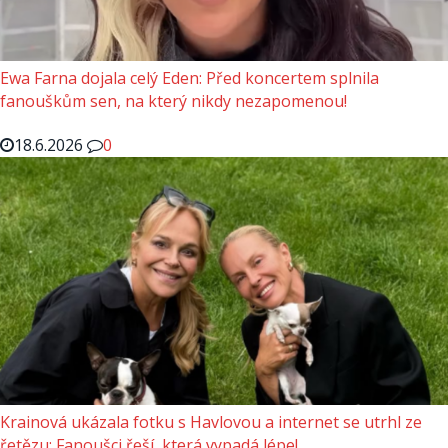
Ewa Farna dojala celý Eden: Před koncertem splnila
fanouškům sen, na který nikdy nezapomenou!
18.6.2026
0
Krainová ukázala fotku s Havlovou a internet se utrhl ze
řetězu: Fanoušci řeší, která vypadá lépe!