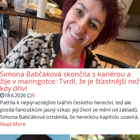
Simona Babčáková skončila s kariérou a
žije v maringotce: Tvrdí, že je šťastnější než
kdy dřív!
18.6.2026
0
Patřila k nejvýraznějším tvářím českého herectví, teď ale
posílá fanouškům jasný vzkaz: její život se mění od základů.
Simona Babčáková oznámila, že hereckou kapitolu uzavírá,
Read More