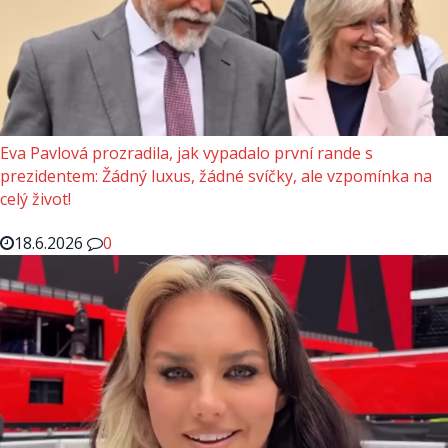
Eva Pavlová prozradila, jak vypadalo první rande s
prezidentem: Žádný luxus, žádné svíčky, ale vzpomínka na
celý život!
18.6.2026
0