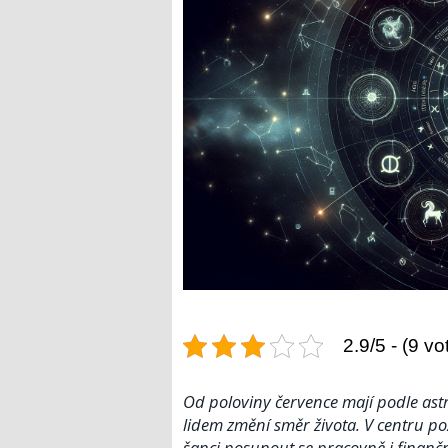
2.9/5 - (9 vo
Od poloviny července mají podle astr
lidem změní směr života. V centru p
šanci posunout se pracovně i finančn