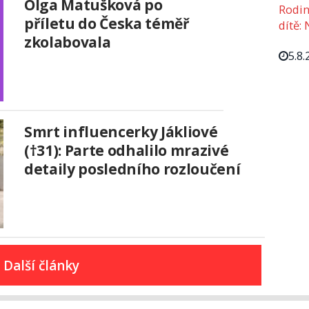
Olga Matušková po
Rodin
příletu do Česka téměř
dítě: 
zkolabovala
5.8.
Smrt influencerky Jákliové
(†31): Parte odhalilo mrazivé
detaily posledního rozloučení
Další články