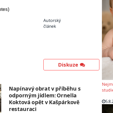
otes)
Autorský
článek
Diskuze
Nejmo
Napínavý obrat v příběhu s
studi
odporným jídlem: Ornella
5.8.
Koktová opět v Kašpárkově
restauraci