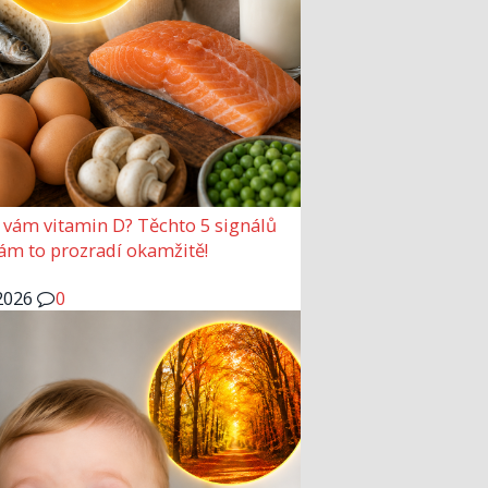
 vám vitamin D? Těchto 5 signálů
vám to prozradí okamžitě!
2026
0