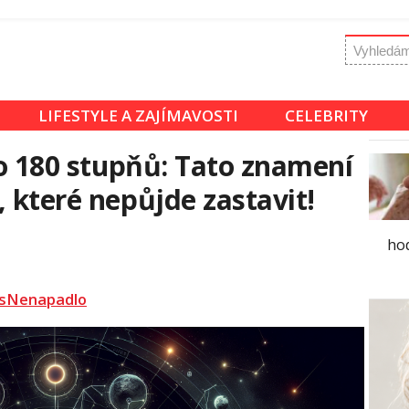
LIFESTYLE A ZAJÍMAVOSTI
CELEBRITY
 o 180 stupňů: Tato znamení
 které nepůjde zastavit!
hod
sNenapadlo