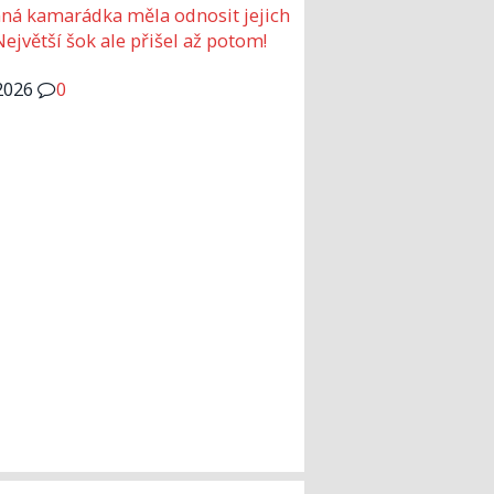
ná kamarádka měla odnosit jejich
Největší šok ale přišel až potom!
2026
0