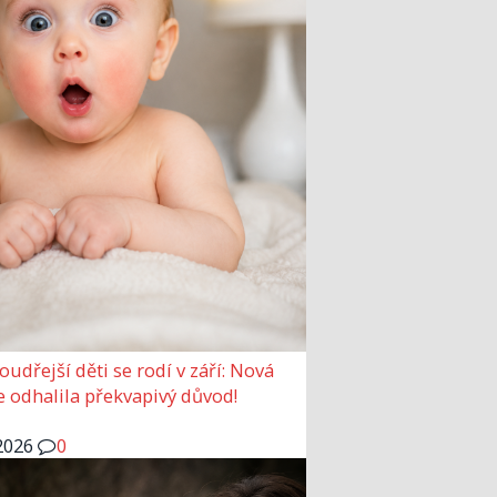
udřejší děti se rodí v září: Nová
e odhalila překvapivý důvod!
2026
0