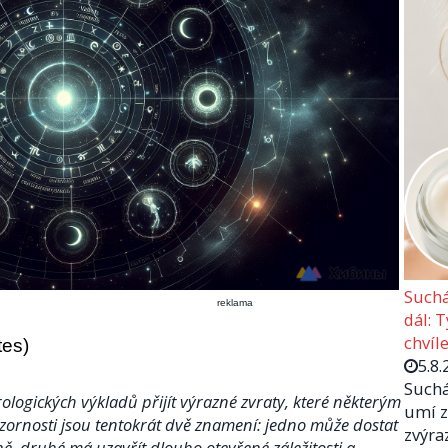
Suchá
reklama
dál: 
chvíle
tes)
5.8.
Suchá
ologických výkladů přijít výrazné zvraty, které některým
umí z
ozornosti jsou tentokrát dvě znamení: jedno může dostat
zvýra
ě, druhé má uzavřít dlouho otevřené záležitosti a