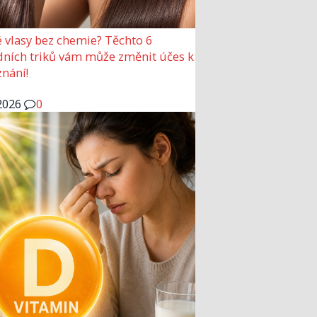
 vlasy bez chemie? Těchto 6
dních triků vám může změnit účes k
nání!
2026
0