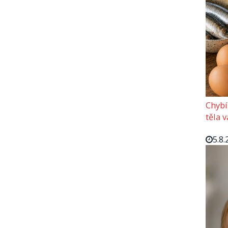
Chybí
těla 
5.8.