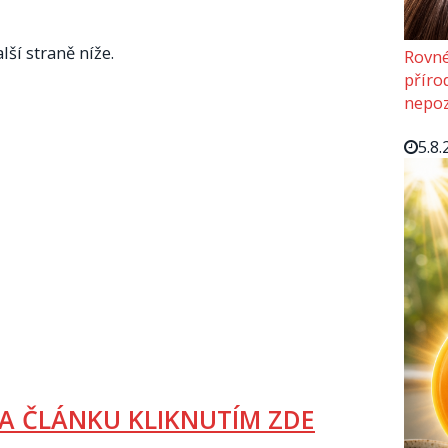
lší straně níže.
Rovné
příro
nepoz
5.8.
A ČLÁNKU KLIKNUTÍM ZDE