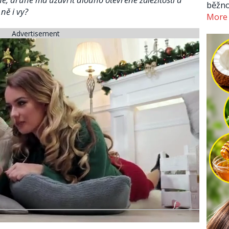
běžno
ně i vy?
More
Advertisement