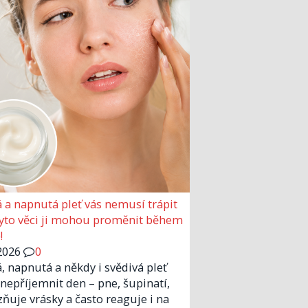
 a napnutá pleť vás nemusí trápit
Tyto věci ji mohou proměnit během
!
2026
0
, napnutá a někdy i svědivá pleť
nepříjemnit den – pne, šupinatí,
zňuje vrásky a často reaguje i na