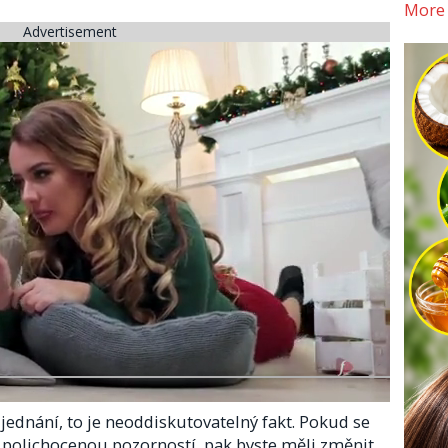
More
Advertisement
jednání, to je neoddiskutovatelný fakt. Pokud se
 polichocenou pozorností, pak byste měli změnit