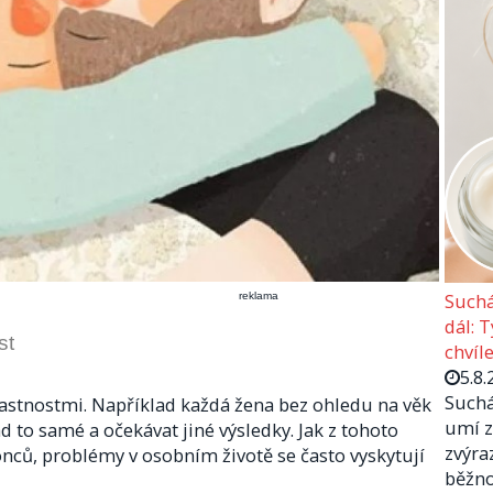
Suchá
reklama
dál: 
st
chvíle
5.8.
Suchá
astnostmi. Například každá žena bez ohledu na věk
umí z
 to samé a očekávat jiné výsledky. Jak z tohoto
zvýra
ců, problémy v osobním životě se často vyskytují
běžno