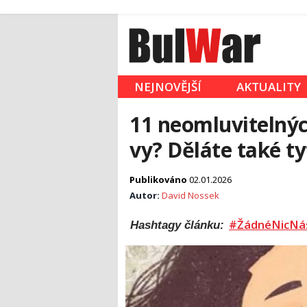
NEJNOVĚJŠÍ
AKTUALITY
11 neomluvitelnýc
vy? Děláte také t
Publikováno
02.01.2026
Autor:
David Nossek
#ŽádnéNicNá
Hashtagy článku: