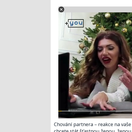
Chování partnera – reakce na vaše 
chcete stát šťastnou ženou, ženou