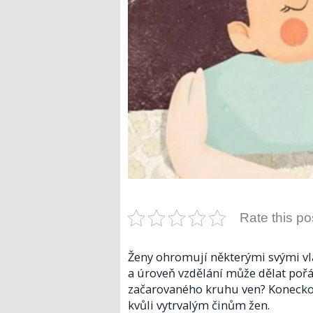
Rate this po
Ženy ohromují některými svými vl
a úroveň vzdělání může dělat pořád
začarovaného kruhu ven? Koneckon
kvůli vytrvalým činům žen.