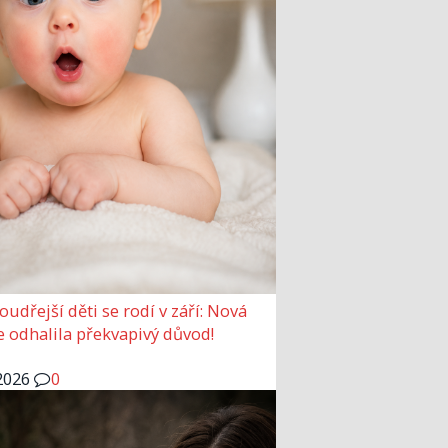
udřejší děti se rodí v září: Nová
e odhalila překvapivý důvod!
2026
0