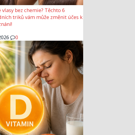
 vlasy bez chemie? Těchto 6
dních triků vám může změnit účes k
nání!
2026
0