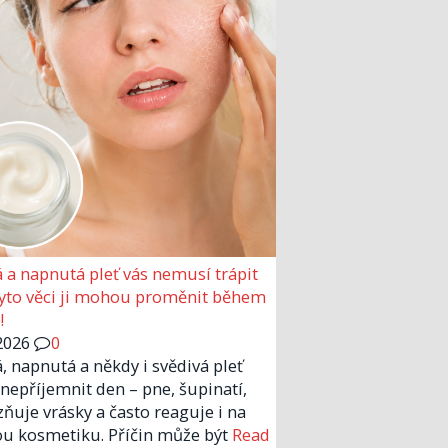
 a napnutá pleť vás nemusí trápit
Tyto věci ji mohou proměnit během
!
2026
0
, napnutá a někdy i svědivá pleť
nepříjemnit den – pne, šupinatí,
zňuje vrásky a často reaguje i na
u kosmetiku. Příčin může být
Read