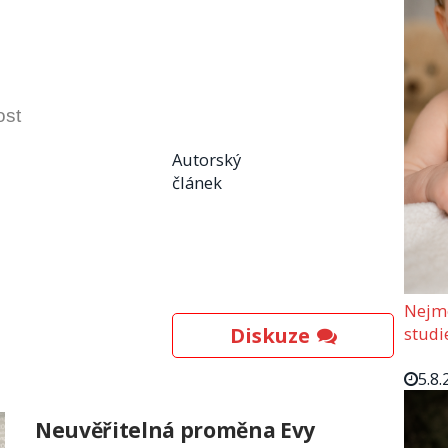
ost
Autorský
článek
Nejmo
Diskuze
studi
5.8.
Neuvěřitelná proměna Evy