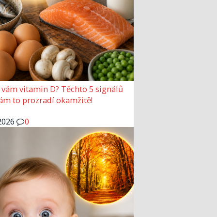
 vám vitamin D? Těchto 5 signálů
vám to prozradí okamžitě!
2026
0