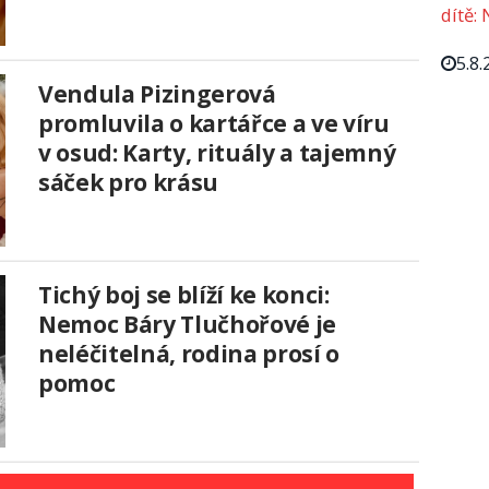
dítě: 
5.8.
Vendula Pizingerová
promluvila o kartářce a ve víru
v osud: Karty, rituály a tajemný
sáček pro krásu
Tichý boj se blíží ke konci:
Nemoc Báry Tlučhořové je
neléčitelná, rodina prosí o
pomoc