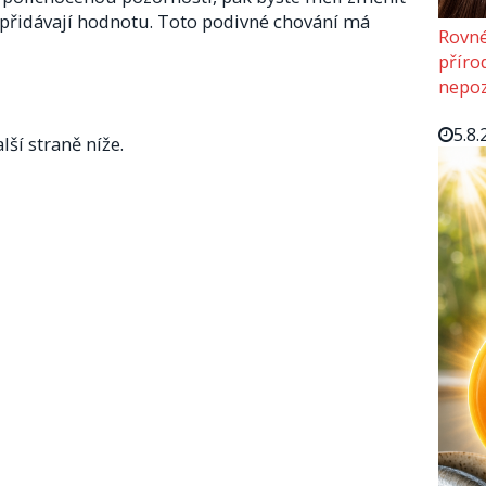
epřidávají hodnotu. Toto podivné chování má
Rovné
příro
nepoz
5.8.
lší straně níže.