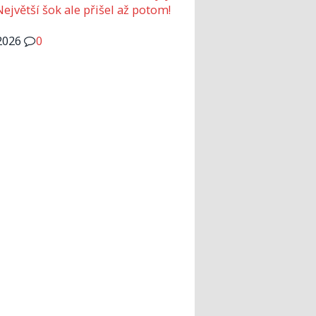
Největší šok ale přišel až potom!
2026
0