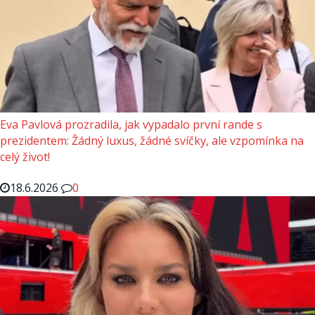
Eva Pavlová prozradila, jak vypadalo první rande s
prezidentem: Žádný luxus, žádné svíčky, ale vzpomínka na
celý život!
18.6.2026
0