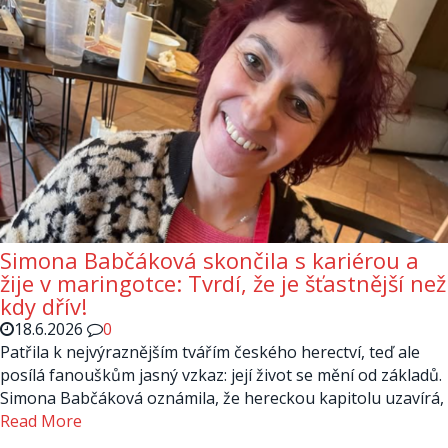
Simona Babčáková skončila s kariérou a
žije v maringotce: Tvrdí, že je šťastnější než
kdy dřív!
18.6.2026
0
Patřila k nejvýraznějším tvářím českého herectví, teď ale
posílá fanouškům jasný vzkaz: její život se mění od základů.
Simona Babčáková oznámila, že hereckou kapitolu uzavírá,
Read More