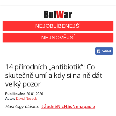
NEJOBLÍBENEJŠÍ
NEJNOVĚJŠÍ
Sdílet
14 přírodních „antibiotik“: Co
skutečně umí a kdy si na ně dát
velký pozor
Publikováno
20.01.2026
Autor:
David Nossek
#ŽádnéNicNásNenapadlo
Hashtagy článku: