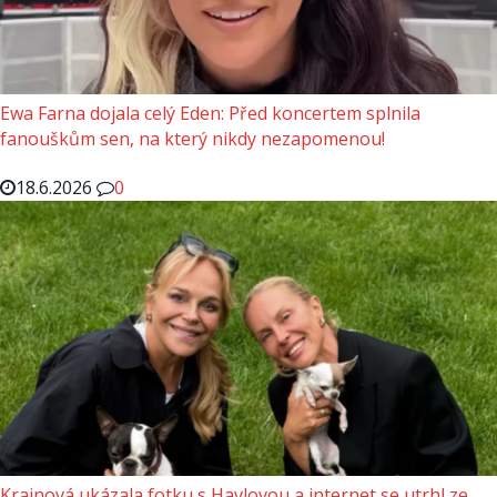
Ewa Farna dojala celý Eden: Před koncertem splnila
fanouškům sen, na který nikdy nezapomenou!
18.6.2026
0
Krainová ukázala fotku s Havlovou a internet se utrhl ze