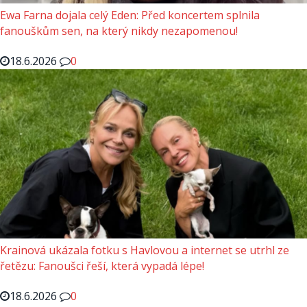
Ewa Farna dojala celý Eden: Před koncertem splnila
fanouškům sen, na který nikdy nezapomenou!
18.6.2026
0
Krainová ukázala fotku s Havlovou a internet se utrhl ze
řetězu: Fanoušci řeší, která vypadá lépe!
18.6.2026
0