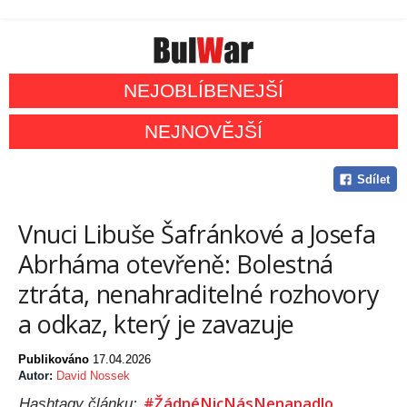
NEJOBLÍBENEJŠÍ
NEJNOVĚJŠÍ
Sdílet
Vnuci Libuše Šafránkové a Josefa
Abrháma otevřeně: Bolestná
ztráta, nenahraditelné rozhovory
a odkaz, který je zavazuje
Publikováno
17.04.2026
Autor:
David Nossek
#ŽádnéNicNásNenapadlo
Hashtagy článku: