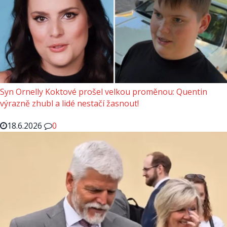
Syn Ornelly Koktové prošel velkou proměnou: Quentin
výrazně zhubl a lidé nestačí žasnout!
18.6.2026
0