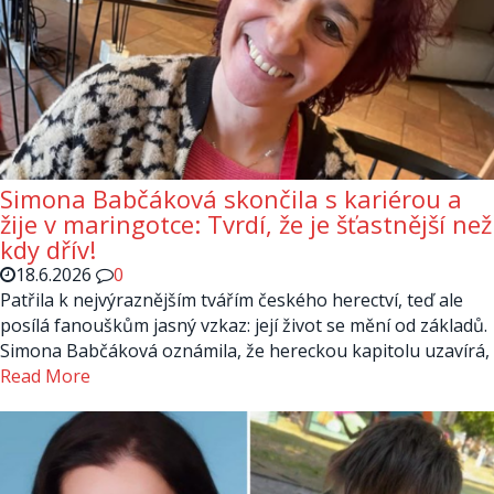
Simona Babčáková skončila s kariérou a
žije v maringotce: Tvrdí, že je šťastnější než
kdy dřív!
18.6.2026
0
Patřila k nejvýraznějším tvářím českého herectví, teď ale
posílá fanouškům jasný vzkaz: její život se mění od základů.
Simona Babčáková oznámila, že hereckou kapitolu uzavírá,
Read More