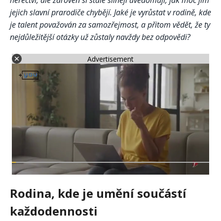
herectví, ale zároveň si stále silněji uvědomují, jak moc jim
jejich slavní prarodiče chybějí. Jaké je vyrůstat v rodině, kde
je talent považován za samozřejmost, a přitom vědět, že ty
nejdůležitější otázky už zůstaly navždy bez odpovědi?
Advertisement
Rodina, kde je umění součástí
každodennosti