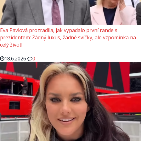
Eva Pavlová prozradila, jak vypadalo první rande s
prezidentem: Žádný luxus, žádné svíčky, ale vzpomínka na
celý život!
18.6.2026
0