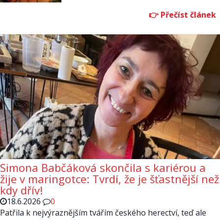
Simona Babčáková skončila s kariérou a
žije v maringotce: Tvrdí, že je šťastnější než
kdy dřív!
18.6.2026
0
Patřila k nejvýraznějším tvářím českého herectví, teď ale