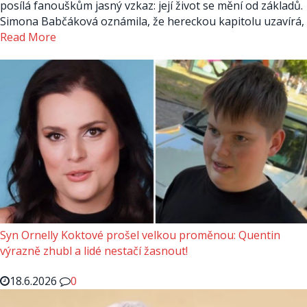
posílá fanouškům jasný vzkaz: její život se mění od základů.
Simona Babčáková oznámila, že hereckou kapitolu uzavírá,
Read More
Syn Ornelly Koktové prošel velkou proměnou: Quentin
výrazně zhubl a lidé nestačí žasnout!
18.6.2026
0