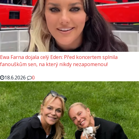
Ewa Farna dojala celý Eden: Před koncertem splnila
fanouškům sen, na který nikdy nezapomenou!
18.6.2026
0