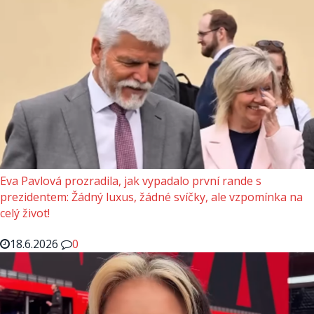
Eva Pavlová prozradila, jak vypadalo první rande s
prezidentem: Žádný luxus, žádné svíčky, ale vzpomínka na
celý život!
18.6.2026
0