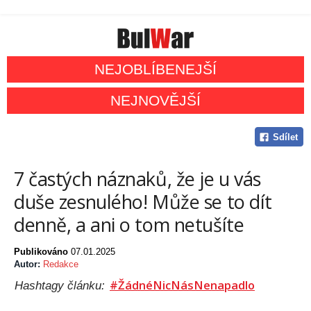
NEJOBLÍBENEJŠÍ
NEJNOVĚJŠÍ
Sdílet
7 častých náznaků, že je u vás
duše zesnulého! Může se to dít
denně, a ani o tom netušíte
Publikováno
07.01.2025
Autor:
Redakce
#ŽádnéNicNásNenapadlo
Hashtagy článku: