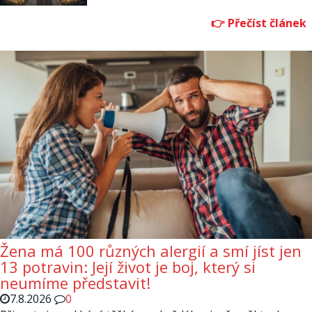
Žena má 100 různých alergií a smí jíst jen
13 potravin: Její život je boj, který si
neumíme představit!
7.8.2026
0