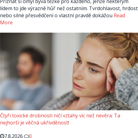
Přiznat si omyl bývá těžké pro každého, jenže některým
lidem to jde výrazně hůř než ostatním. Tvrdohlavost, hrdost
nebo silné přesvědčení o vlastní pravdě dokážou
Read
More
Čtyři toxické drobnosti ničí vztahy víc než nevěra: Ta
nejhorší je věčná ukřivděnost!
7.8.2026
0