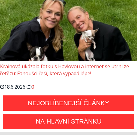
Krainová ukázala fotku s Havlovou a internet se utrhl ze
řetězu: Fanoušci řeší, která vypadá lépe!
18.6.2026
0
NEJOBLÍBENEJŠÍ ČLÁNKY
NA HLAVNÍ STRÁNKU