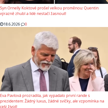
Syn Ornelly Koktové prošel velkou proměnou: Quentin
výrazně zhubl a lidé nestačí žasnout!
18.6.2026
0
Eva Pavlová prozradila, jak vypadalo první rande s
prezidentem: Žádný luxus, žádné svíčky, ale vzpomínka na
celý život!