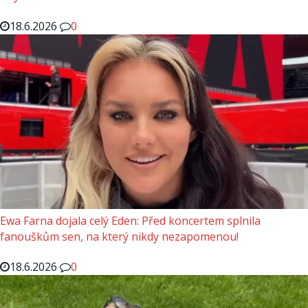
18.6.2026
0
Ewa Farna dojala celý Eden: Před koncertem splnila
fanouškům sen, na který nikdy nezapomenou!
18.6.2026
0