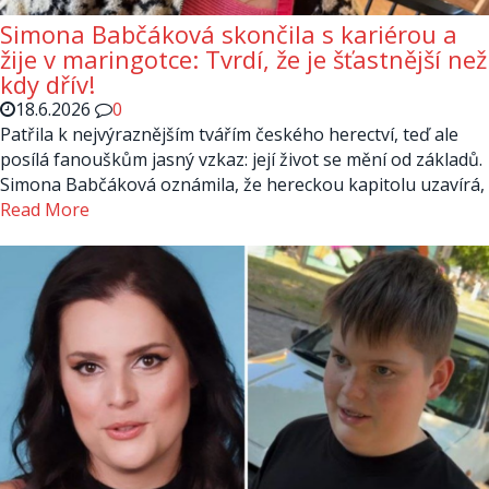
Simona Babčáková skončila s kariérou a
žije v maringotce: Tvrdí, že je šťastnější než
kdy dřív!
18.6.2026
0
Patřila k nejvýraznějším tvářím českého herectví, teď ale
posílá fanouškům jasný vzkaz: její život se mění od základů.
Simona Babčáková oznámila, že hereckou kapitolu uzavírá,
Read More