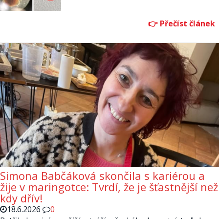
Simona Babčáková skončila s kariérou a
žije v maringotce: Tvrdí, že je šťastnější než
kdy dřív!
18.6.2026
0