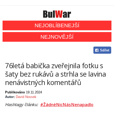
NEJOBLÍBENEJŠÍ
NEJNOVĚJŠÍ
Sdílet
76letá babička zveřejnila fotku s
šaty bez rukávů a strhla se lavina
nenávistných komentářů
Publikováno
19.11.2024
Autor:
David Nossek
#ŽádnéNicNásNenapadlo
Hashtagy článku: