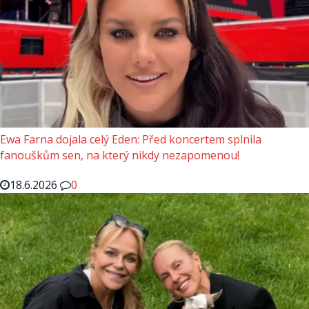
Ewa Farna dojala celý Eden: Před koncertem splnila
fanouškům sen, na který nikdy nezapomenou!
18.6.2026
0