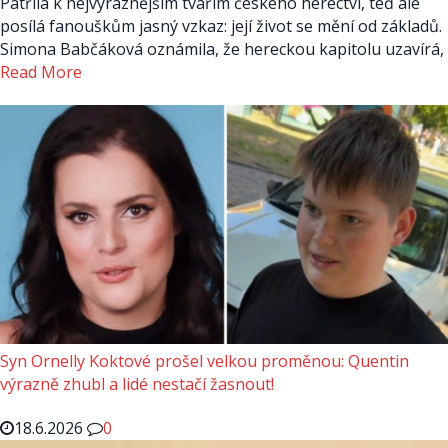
Patřila k nejvýraznějším tvářím českého herectví, teď ale
posílá fanouškům jasný vzkaz: její život se mění od základů.
Simona Babčáková oznámila, že hereckou kapitolu uzavírá,
Read More
Syn Ornelly Koktové prošel velkou proměnou: Quentin
výrazně zhubl a lidé nestačí žasnout!
18.6.2026
0