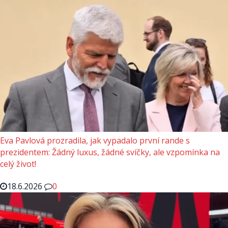
Eva Pavlová prozradila, jak vypadalo první rande s
prezidentem: Žádný luxus, žádné svíčky, ale vzpomínka na
celý život!
18.6.2026
0