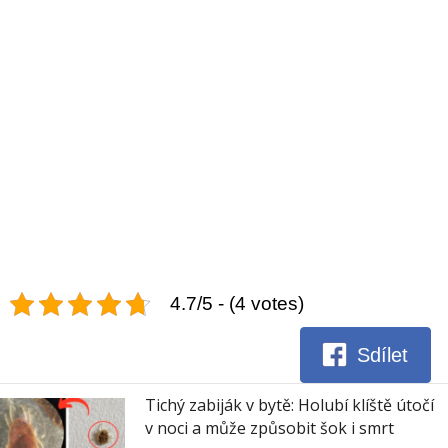
4.7/5 - (4 votes)
Sdílet
Tichý zabiják v bytě: Holubí klíště útočí
v noci a může způsobit šok i smrt