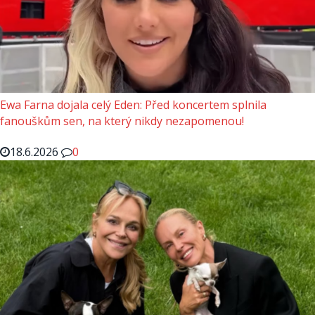
Ewa Farna dojala celý Eden: Před koncertem splnila
fanouškům sen, na který nikdy nezapomenou!
18.6.2026
0