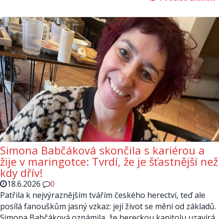
Simona Babčáková skončila s kariérou a
žije v maringotce: Tvrdí, že je šťastnější než
kdy dřív!
18.6.2026
0
Patřila k nejvýraznějším tvářím českého herectví, teď ale
posílá fanouškům jasný vzkaz: její život se mění od základů.
Simona Babčáková oznámila, že hereckou kapitolu uzavírá,