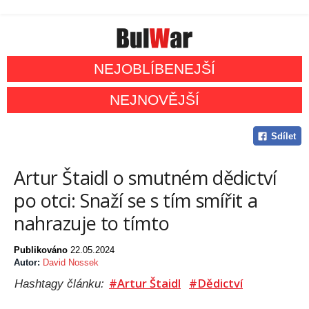
NEJOBLÍBENEJŠÍ
NEJNOVĚJŠÍ
Sdílet
Artur Štaidl o smutném dědictví
po otci: Snaží se s tím smířit a
nahrazuje to tímto
Publikováno
22.05.2024
Autor:
David Nossek
#Artur Štaidl
#Dědictví
Hashtagy článku: