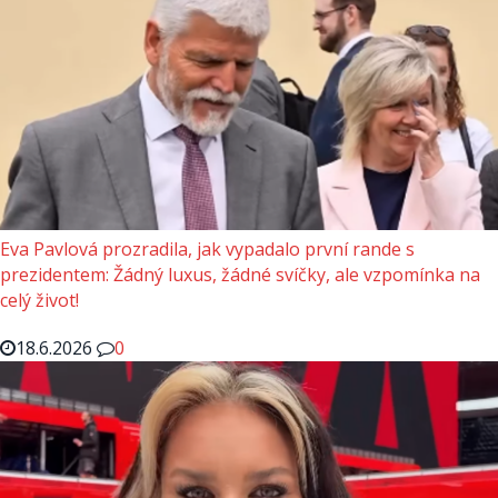
Eva Pavlová prozradila, jak vypadalo první rande s
prezidentem: Žádný luxus, žádné svíčky, ale vzpomínka na
celý život!
18.6.2026
0