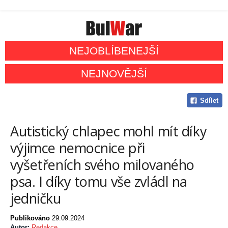
NEJOBLÍBENEJŠÍ
NEJNOVĚJŠÍ
Sdílet
Autistický chlapec mohl mít díky
výjimce nemocnice při
vyšetřeních svého milovaného
psa. I díky tomu vše zvládl na
jedničku
Publikováno
29.09.2024
Autor:
Redakce