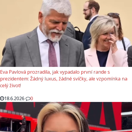
Eva Pavlová prozradila, jak vypadalo první rande s
prezidentem: Žádný luxus, žádné svíčky, ale vzpomínka na
celý život!
18.6.2026
0