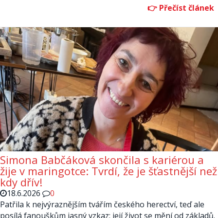
Simona Babčáková skončila s kariérou a
žije v maringotce: Tvrdí, že je šťastnější než
kdy dřív!
18.6.2026
0
Patřila k nejvýraznějším tvářím českého herectví, teď ale
posílá fanouškům jasný vzkaz: její život se mění od základů.