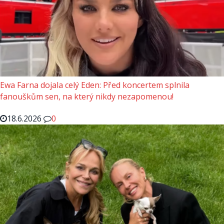
Ewa Farna dojala celý Eden: Před koncertem splnila
fanouškům sen, na který nikdy nezapomenou!
18.6.2026
0