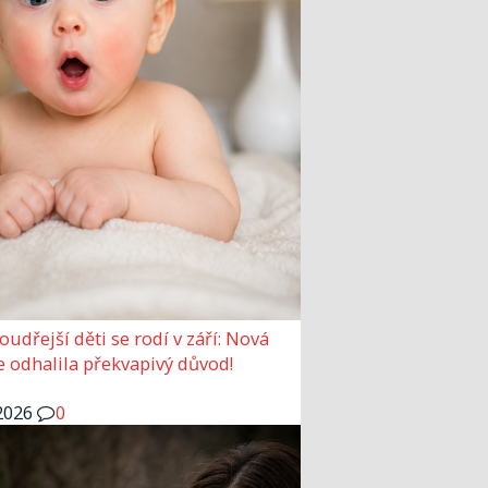
udřejší děti se rodí v září: Nová
e odhalila překvapivý důvod!
2026
0