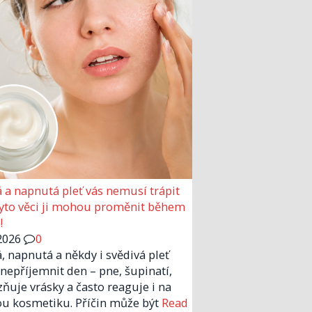
 a napnutá pleť vás nemusí trápit
Tyto věci ji mohou proměnit během
!
2026
0
, napnutá a někdy i svědivá pleť
nepříjemnit den – pne, šupinatí,
zňuje vrásky a často reaguje i na
u kosmetiku. Příčin může být
Read