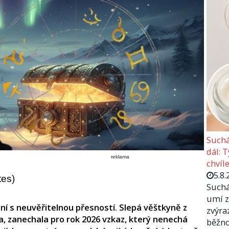
Suchá
dál: 
reklama
chvíle
5.8.
tes)
Suchá
umí z
 plní s neuvěřitelnou přesností. Slepá věštkyně z
zvýra
, zanechala pro rok 2026 vzkaz, který nenechá
běžno