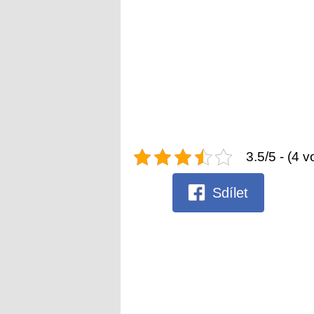
3.5/5 - (4 v
Sdílet