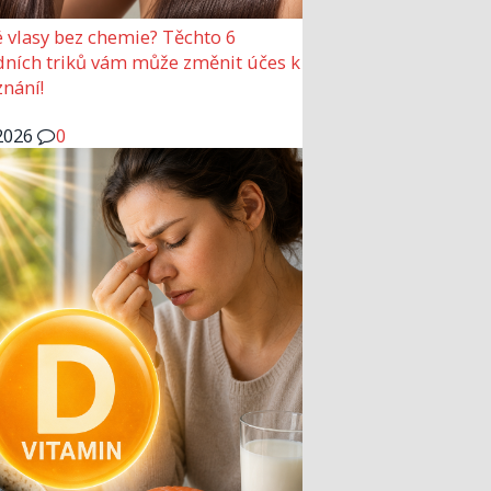
 vlasy bez chemie? Těchto 6
dních triků vám může změnit účes k
nání!
2026
0