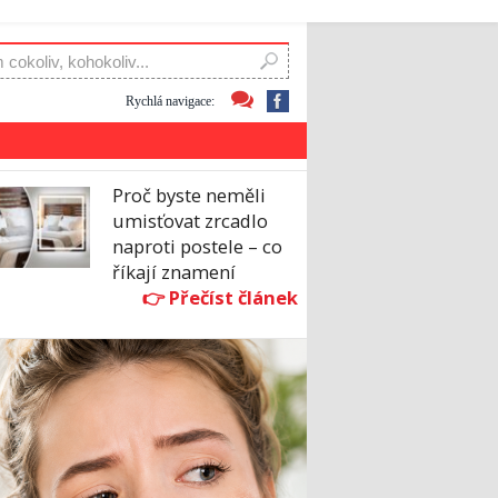
Rychlá navigace:
Proč byste neměli
umisťovat zrcadlo
naproti postele – co
říkají znamení