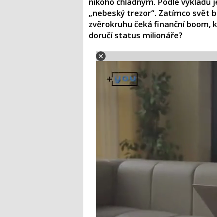
nikoho chladným. Podle výkladů je
„nebeský trezor“. Zatímco svět 
zvěrokruhu čeká finanční boom, 
doručí status milionáře?