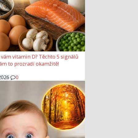
 vám vitamin D? Těchto 5 signálů
vám to prozradí okamžitě!
2026
0