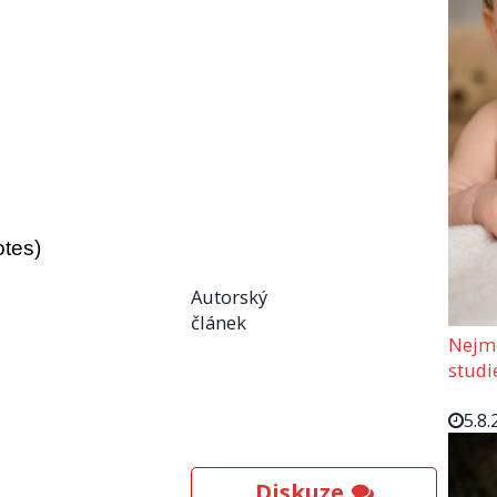
otes)
Autorský
článek
Nejmo
studi
5.8.
Diskuze