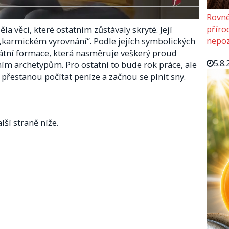
Rovné
příro
a věci, které ostatním zůstávaly skryté. Její
nepoz
„karmickém vyrovnání“. Podle jejích symbolických
kátní formace, která nasměruje veškerý proud
5.8.
m archetypům. Pro ostatní to bude rok práce, ale
 přestanou počítat peníze a začnou se plnit sny.
lší straně níže.