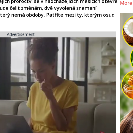
jích proroctví se v nadcházejících měsících otevře
More
bude čelit změnám, dvě vyvolená znamení
který nemá obdoby. Patříte mezi ty, kterým osud
Advertisement