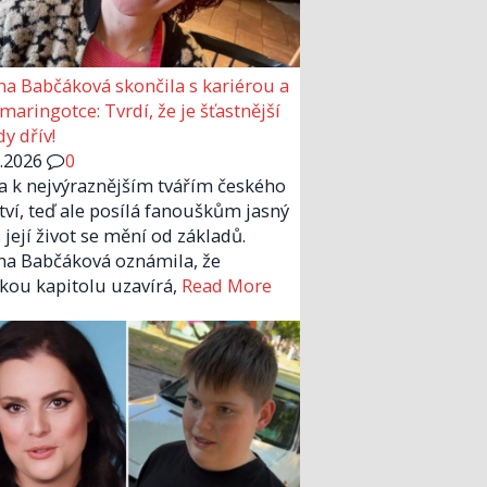
a Babčáková skončila s kariérou a
 maringotce: Tvrdí, že je šťastnější
y dřív!
6.2026
0
la k nejvýraznějším tvářím českého
tví, teď ale posílá fanouškům jasný
 její život se mění od základů.
a Babčáková oznámila, že
kou kapitolu uzavírá,
Read More