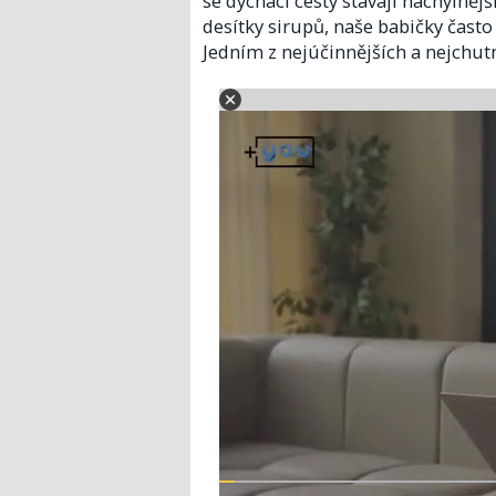
se dýchací cesty stávají náchylnějš
desítky sirupů, naše babičky často
Jedním z nejúčinnějších a nejchut