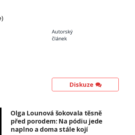
e)
Autorský
článek
Diskuze
Olga Lounová šokovala těsně
před porodem: Na pódiu jede
naplno a doma stále kojí