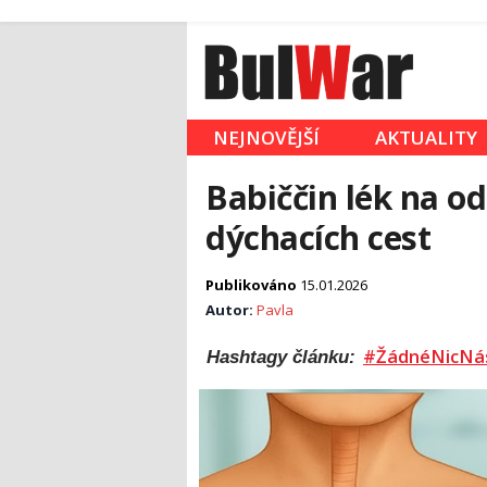
NEJNOVĚJŠÍ
AKTUALITY
Babiččin lék na o
dýchacích cest
Publikováno
15.01.2026
Autor:
Pavla
#ŽádnéNicNá
Hashtagy článku: