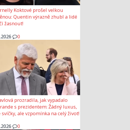
rnelly Koktové prošel velkou
nou: Quentin výrazně zhubl a lidé
čí žasnout!
6.2026
0
avlová prozradila, jak vypadalo
 rande s prezidentem: Žádný luxus,
 svíčky, ale vzpomínka na celý život!
6.2026
0