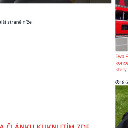
lší straně níže.
Ewa F
konce
který
18.
A ČLÁNKU KLIKNUTÍM ZDE