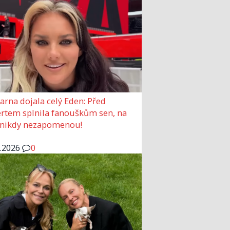
arna dojala celý Eden: Před
rtem splnila fanouškům sen, na
 nikdy nezapomenou!
6.2026
0