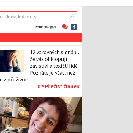
Rychlá navigace:
12 varovných signálů,
že vás obklopují
závistiví a toxičtí lidé:
Poznáte je včas, než
 zničí život?