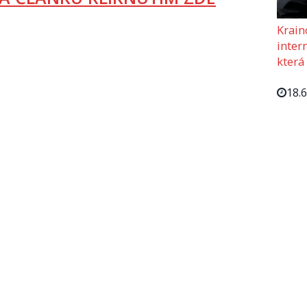
Krain
intern
která
18.