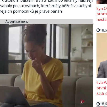
í k útokům bakterií a virů. Zatímco lékárny nabízejí
 sahaly po surovinách, které měly běžně v kuchyni.
Syn O
nějších pomocníků je právě banán.
promě
nesta
Advertisement
18.
Eva P
první
žádné
18.