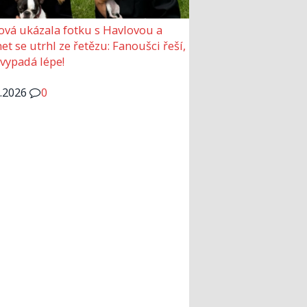
ová ukázala fotku s Havlovou a
et se utrhl ze řetězu: Fanoušci řeší,
 vypadá lépe!
6.2026
0