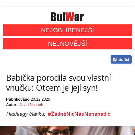
NEJOBLÍBENEJŠÍ
NEJNOVĚJŠÍ
Sdílet
Babička porodila svou vlastní
vnučku: Otcem je její syn!
Publikováno
20.12.2025
Autor:
David Nossek
#ŽádnéNicNásNenapadlo
Hashtagy článku: