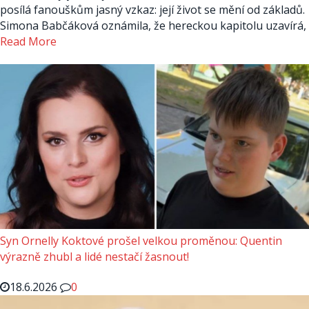
posílá fanouškům jasný vzkaz: její život se mění od základů.
Simona Babčáková oznámila, že hereckou kapitolu uzavírá,
Read More
Syn Ornelly Koktové prošel velkou proměnou: Quentin
výrazně zhubl a lidé nestačí žasnout!
18.6.2026
0