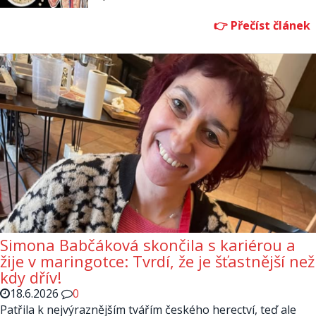
Simona Babčáková skončila s kariérou a
žije v maringotce: Tvrdí, že je šťastnější než
kdy dřív!
18.6.2026
0
Patřila k nejvýraznějším tvářím českého herectví, teď ale