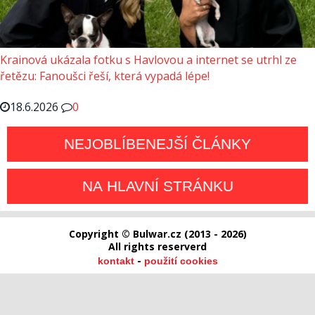
Krainová ukázala fotku s Havlovou a internet se utrhl ze
řetězu: Fanoušci řeší, která vypadá lépe!
18.6.2026
0
NEJOBLÍBENEJŠÍ ČLÁNKY
NA HLAVNÍ STRÁNKU
Copyright © Bulwar.cz (2013 - 2026)
All rights reserverd
-
kontakt
použití cookies