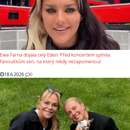
Ewa Farna dojala celý Eden: Před koncertem splnila
fanouškům sen, na který nikdy nezapomenou!
18.6.2026
0