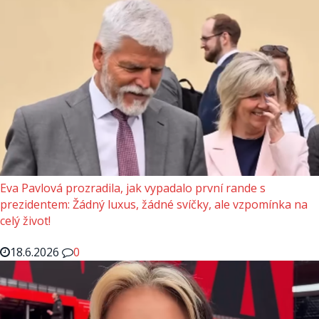
Eva Pavlová prozradila, jak vypadalo první rande s
prezidentem: Žádný luxus, žádné svíčky, ale vzpomínka na
celý život!
18.6.2026
0