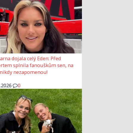
arna dojala celý Eden: Před
rtem splnila fanouškům sen, na
 nikdy nezapomenou!
6.2026
0