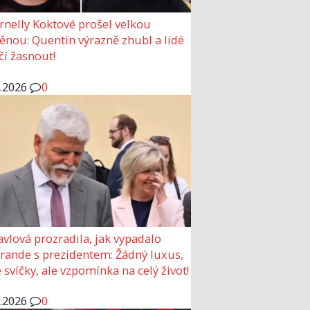
rnelly Koktové prošel velkou
nou: Quentin výrazně zhubl a lidé
čí žasnout!
6.2026
0
avlová prozradila, jak vypadalo
 rande s prezidentem: Žádný luxus,
 svíčky, ale vzpomínka na celý život!
6.2026
0