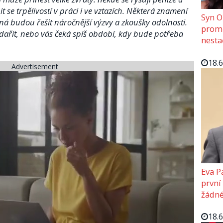
t se trpělivostí v práci i ve vztazích. Některá znamení
Syn O
iná budou řešit náročnější výzvy a zkoušky odolnosti.
promě
e dařit, nebo vás čeká spíš období, kdy bude potřeba
nesta
18.
Advertisement
Eva P
první
žádné
18.