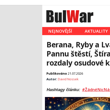
NEJNOVĚJŠÍ
AKTUALITY
Berana, Ryby a Lv
Pannu štěstí, Ští
rozdaly osudové k
Publikováno
21.07.2026
Autor:
David Nossek
#ŽádnéNicNá
Hashtagy článku: