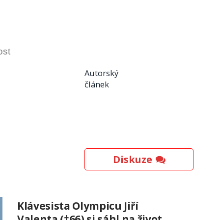
ost
Autorský
článek
Diskuze
Klávesista Olympicu Jiří
Valenta (†66) si sáhl na život.