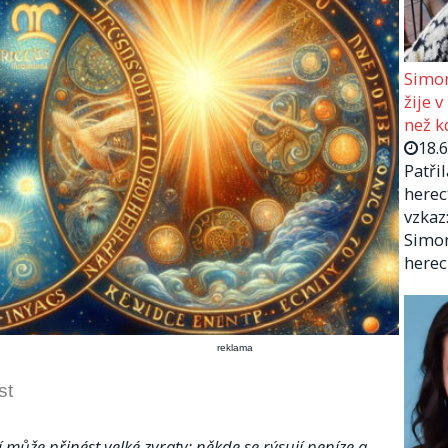
Simon
žije v
než kd
18.
Patři
herec
vzkaz:
Simon
herec
reklama
st
 může přinést velké zvraty: někde se rýsují peníze a