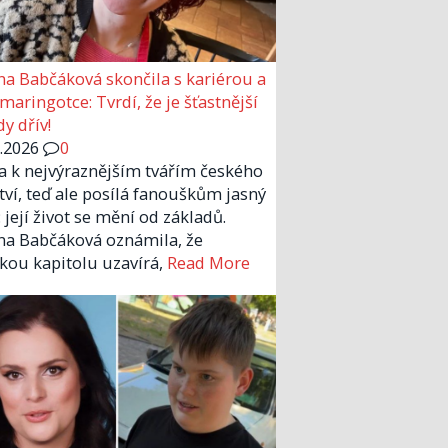
a Babčáková skončila s kariérou a
 maringotce: Tvrdí, že je šťastnější
y dřív!
6.2026
0
la k nejvýraznějším tvářím českého
tví, teď ale posílá fanouškům jasný
 její život se mění od základů.
a Babčáková oznámila, že
kou kapitolu uzavírá,
Read More