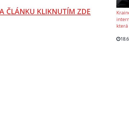
A ČLÁNKU KLIKNUTÍM ZDE
Krain
intern
která
18.