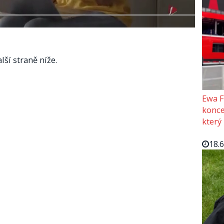
lší straně níže.
Ewa F
konce
který
18.