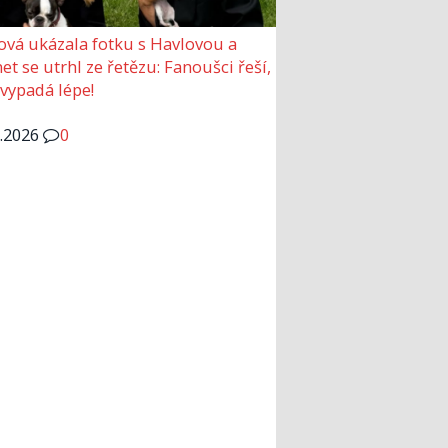
ová ukázala fotku s Havlovou a
et se utrhl ze řetězu: Fanoušci řeší,
 vypadá lépe!
6.2026
0