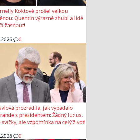
rnelly Koktové prošel velkou
nou: Quentin výrazně zhubl a lidé
čí žasnout!
6.2026
0
avlová prozradila, jak vypadalo
 rande s prezidentem: Žádný luxus,
 svíčky, ale vzpomínka na celý život!
6.2026
0