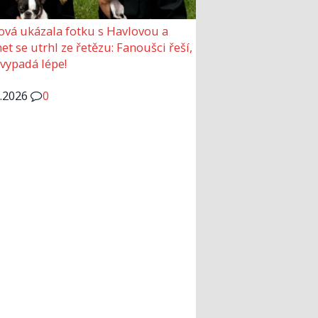
ová ukázala fotku s Havlovou a
et se utrhl ze řetězu: Fanoušci řeší,
 vypadá lépe!
6.2026
0