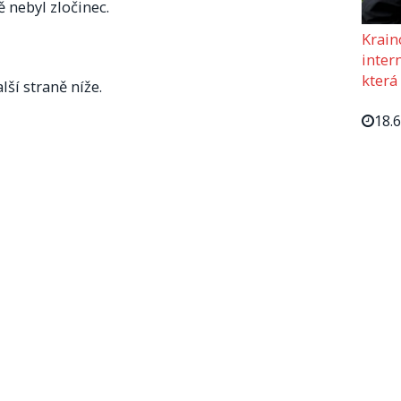
 nebyl zločinec.
Krain
intern
která
lší straně níže.
18.