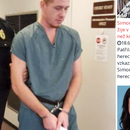
Simon
žije v
než kd
18.
Patři
herec
vzkaz:
Simon
herec