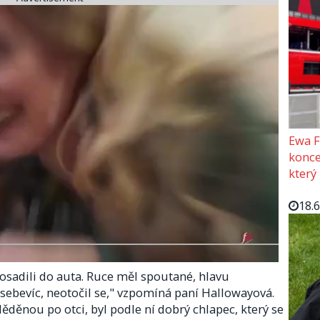
Ewa F
konce
který
18.
posadili do auta. Ruce měl spoutané, hlavu
 sebevíc, neotočil se," vzpomíná paní Hallowayová.​
ěděnou po otci, byl podle ní dobrý chlapec, který se