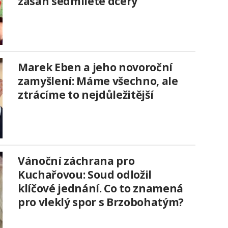
zásah sedmileté dcery
Marek Eben a jeho novoroční
zamyšlení: Máme všechno, ale
ztrácíme to nejdůležitější
Vánoční záchrana pro
Kuchařovou: Soud odložil
klíčové jednání. Co to znamená
pro vleklý spor s Brzobohatým?