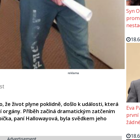
Syn O
promě
nesta
18.
reklama
st
 že život plyne poklidně, došlo k události, která
Eva P
ní orgány. Příběh začíná dramatickým zatčením
první
bička, paní Hallowayová, byla svědkem jeho
žádné
18.
Advertisement