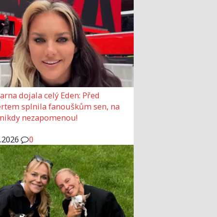
arna dojala celý Eden: Před
rtem splnila fanouškům sen, na
 nikdy nezapomenou!
6.2026
0