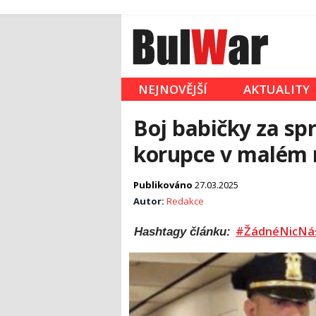
NEJNOVĚJŠÍ
AKTUALITY
Boj babičky za sp
korupce v malém
Publikováno
27.03.2025
Autor:
Redakce
#ŽádnéNicNá
Hashtagy článku: