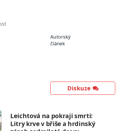
ost
Autorský
článek
Diskuze
Leichtová na pokraji smrti:
Litry krve v břiše a hrdinský