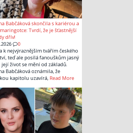
a Babčáková skončila s kariérou a
 maringotce: Tvrdí, že je šťastnější
y dřív!
6.2026
0
la k nejvýraznějším tvářím českého
tví, teď ale posílá fanouškům jasný
 její život se mění od základů.
a Babčáková oznámila, že
kou kapitolu uzavírá,
Read More