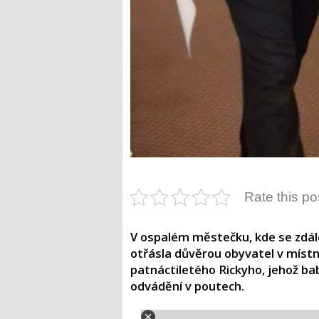
Rate this po
V ospalém městečku, kde se zdálo,
otřásla důvěrou obyvatel v míst
patnáctiletého Rickyho, jehož ba
odvádění v poutech.​