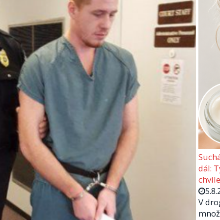
Suchá
dál: 
chvíle
5.8.
V dro
množs