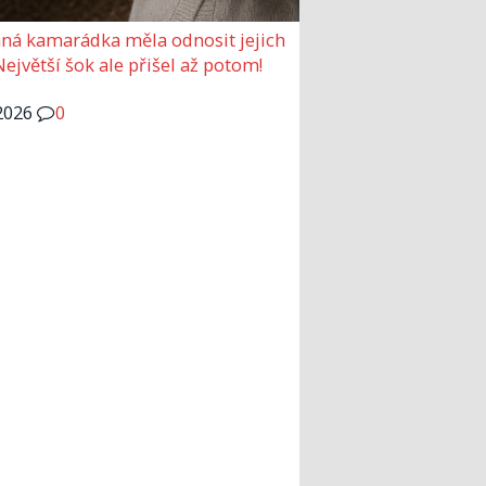
ná kamarádka měla odnosit jejich
Největší šok ale přišel až potom!
2026
0