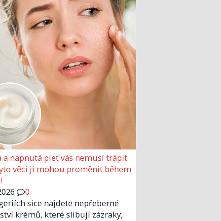
 a napnutá pleť vás nemusí trápit
Tyto věci ji mohou proměnit během
!
2026
0
geriích sice najdete nepřeberné
tví krémů, které slibují zázraky,