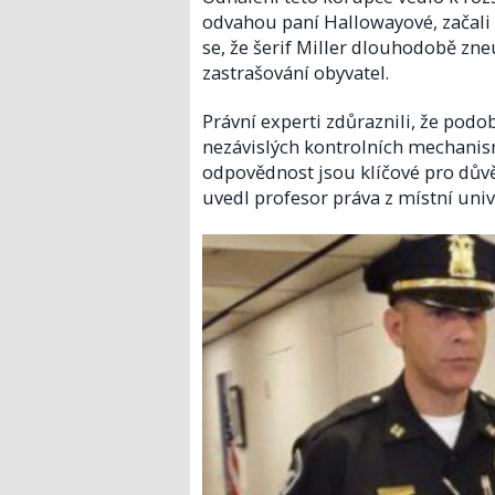
odvahou paní Hallowayové, začali s
se, že šerif Miller dlouhodobě zn
zastrašování obyvatel.​
Právní experti zdůraznili, že pod
nezávislých kontrolních mechani
odpovědnost jsou klíčové pro důvěr
uvedl profesor práva z místní unive