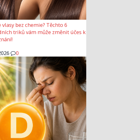
 vlasy bez chemie? Těchto 6
dních triků vám může změnit účes k
nání!
2026
0