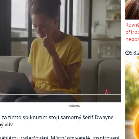
Rovné
příro
nepoz
5.8.
reklama
 za tímto spiknutím stojí samotný šerif Dwayne
vliv.​
sáhlému vyšetřování. Místní obyvatelé, inspirovaní