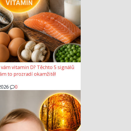
 vám vitamin D? Těchto 5 signálů
vám to prozradí okamžitě!
2026
0