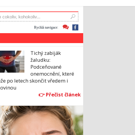
Rychlá navigace:
Tichý zabiják
žaludku:
Podceňované
onemocnění, které
že po letech skončit vředem i
kovinou