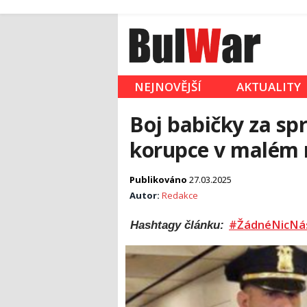
NEJNOVĚJŠÍ
AKTUALITY
Boj babičky za sp
korupce v malém
Publikováno
27.03.2025
Autor:
Redakce
#ŽádnéNicNá
Hashtagy článku: