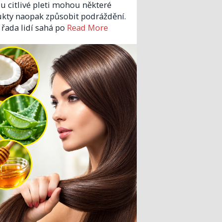
 u citlivé pleti mohou některé
kty naopak způsobit podráždění.
 řada lidí sahá po
Read More