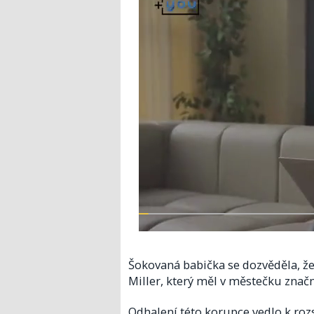
Šokovaná babička se dozvěděla, že
Miller, který měl v městečku značný 
Odhalení této korupce vedlo k roz