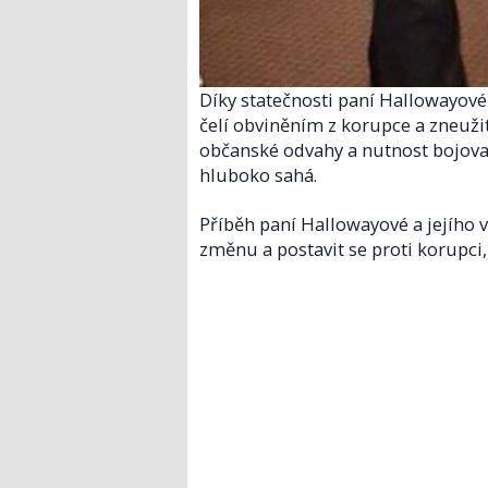
Díky statečnosti paní Hallowayové 
čelí obviněním z korupce a zneuž
občanské odvahy a nutnost bojovat
hluboko sahá.​
Příběh paní Hallowayové a jejího 
změnu a postavit se proti korupci