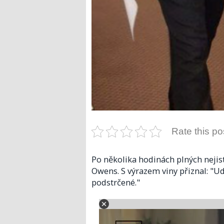
Rate this po
Po několika hodinách plných nejist
Owens. S výrazem viny přiznal: "U
podstrčené."​