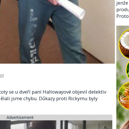
jenže
produ
Proto
st
oty se u dveří paní Hallowayové objevil detektiv
dělali jsme chybu. Důkazy proti Rickymu byly
Advertisement