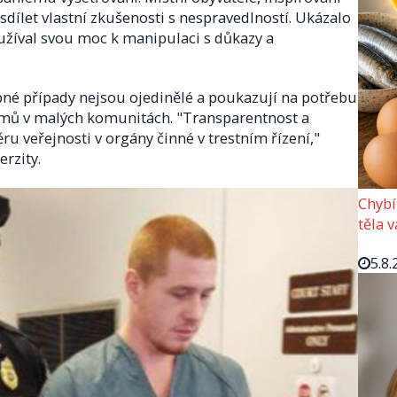
dílet vlastní zkušenosti s nespravedlností. Ukázalo
eužíval svou moc k manipulaci s důkazy a
obné případy nejsou ojedinělé a poukazují na potřebu
smů v malých komunitách. "Transparentnost a
u veřejnosti v orgány činné v trestním řízení,"
rzity.​
Chybí
těla 
5.8.