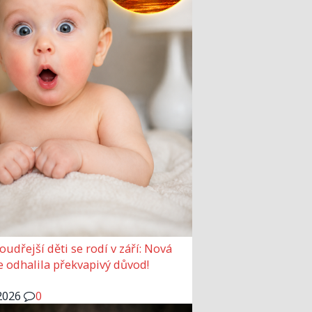
udřejší děti se rodí v září: Nová
e odhalila překvapivý důvod!
2026
0