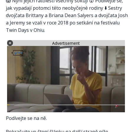
😱 Nyní jejich ratolesti všechny šokují 😲 Podívejte se,
jak vypadají potomci této neobyčejné rodiny ⬇️ Sestry
dvojčata Brittany a Briana Dean Salyers a dvojčata Josh
a Jeremy se vzali v roce 2018 po setkání na festivalu
Twin Days v Ohiu.
Advertisement
Podívejte se na ně.
Pokračujte ve čtení článku na další straně níže.