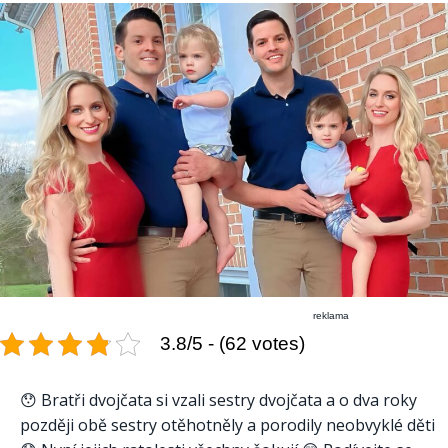
reklama
3.8/5 - (62 votes)
😯 Bratři dvojčata si vzali sestry dvojčata a o dva roky
později obě sestry otěhotněly a porodily neobvyklé děti