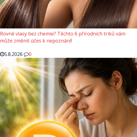
Rovné vlasy bez chemie? Těchto 6 přírodních triků vám
může změnit účes k nepoznání!
5.8.2026
0