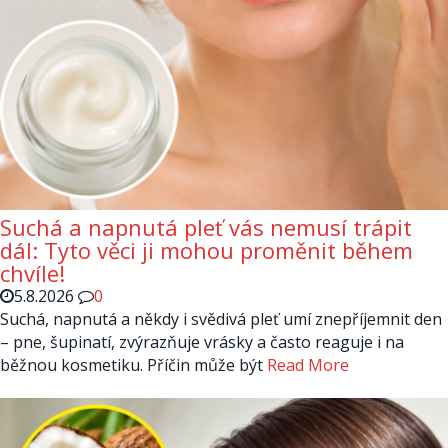
Suchá a napnutá pleť vás nemusí trápit
dál: Tyto věci ji mohou proměnit během
chvíle!
5.8.2026
0
Suchá, napnutá a někdy i svědivá pleť umí znepříjemnit den
– pne, šupinatí, zvýrazňuje vrásky a často reaguje i na
běžnou kosmetiku. Příčin může být
Read More