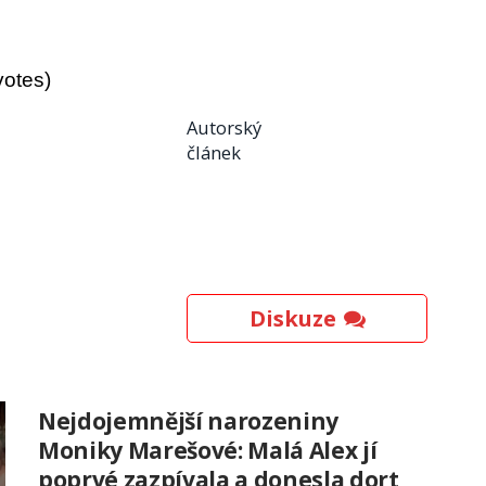
votes)
Autorský
článek
Diskuze
Nejdojemnější narozeniny
Moniky Marešové: Malá Alex jí
poprvé zazpívala a donesla dort