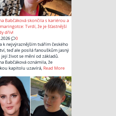
a Babčáková skončila s kariérou a
 maringotce: Tvrdí, že je šťastnější
y dřív!
6.2026
0
la k nejvýraznějším tvářím českého
tví, teď ale posílá fanouškům jasný
 její život se mění od základů.
a Babčáková oznámila, že
kou kapitolu uzavírá,
Read More