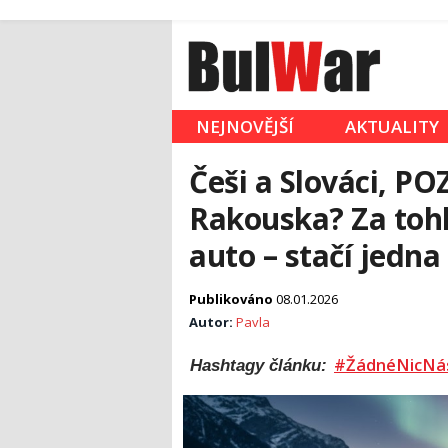
NEJNOVĚJŠÍ
AKTUALITY
Češi a Slováci, P
Rakouska? Za toh
auto – stačí jedna
Publikováno
08.01.2026
Autor:
Pavla
#ŽádnéNicNá
Hashtagy článku: