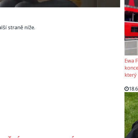
lší straně níže.
Ewa F
konce
který
18.