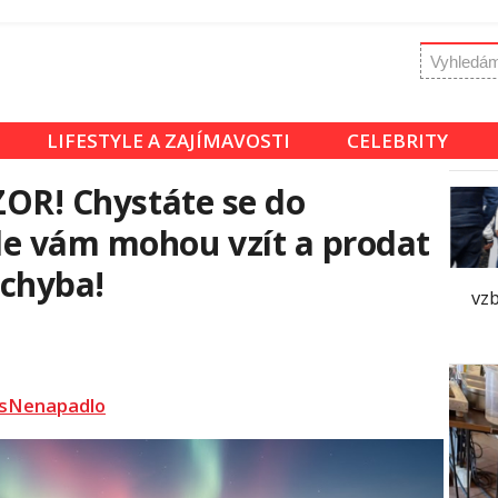
LIFESTYLE A ZAJÍMAVOSTI
CELEBRITY
OZOR! Chystáte se do
le vám mohou vzít a prodat
 chyba!
vzb
sNenapadlo