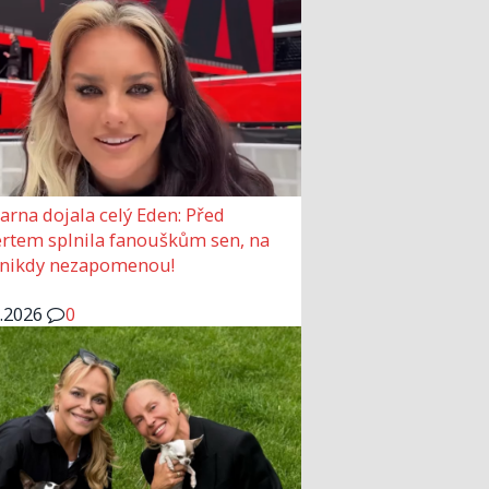
arna dojala celý Eden: Před
rtem splnila fanouškům sen, na
 nikdy nezapomenou!
6.2026
0