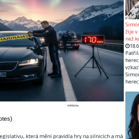
Simon
žije v
než kd
18.
Patři
herec
vzkaz:
Simon
herec
reklama
otes)
gislativu, která mění pravidla hry na silnicích a má