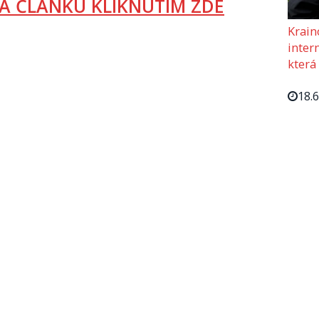
A ČLÁNKU KLIKNUTÍM ZDE
Krain
intern
která
18.