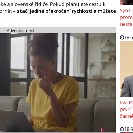
ké a slovenské řidiče. Pokud plánujete cestu k
Syn O
ornět –
stačí jediné překročení rychlosti a můžete
promě
nesta
Advertisement
18.
Eva P
první
žádné
18.