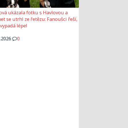
ová ukázala fotku s Havlovou a
et se utrhl ze řetězu: Fanoušci řeší,
 vypadá lépe!
6.2026
0