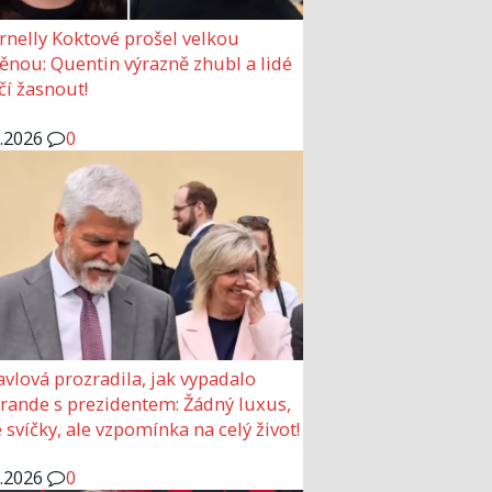
rnelly Koktové prošel velkou
nou: Quentin výrazně zhubl a lidé
čí žasnout!
6.2026
0
avlová prozradila, jak vypadalo
 rande s prezidentem: Žádný luxus,
 svíčky, ale vzpomínka na celý život!
6.2026
0