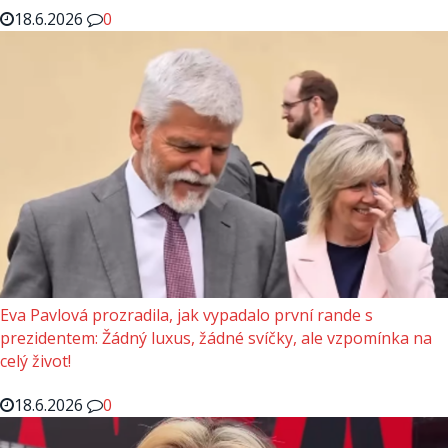
18.6.2026
0
Eva Pavlová prozradila, jak vypadalo první rande s
prezidentem: Žádný luxus, žádné svíčky, ale vzpomínka na
celý život!
18.6.2026
0