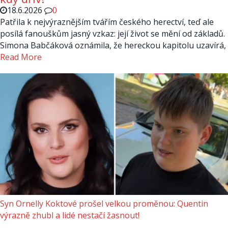
18.6.2026
0
Patřila k nejvýraznějším tvářím českého herectví, teď ale
posílá fanouškům jasný vzkaz: její život se mění od základů.
Simona Babčáková oznámila, že hereckou kapitolu uzavírá,
Read More
Syn Ornelly Koktové prošel velkou proměnou: Quentin
výrazně zhubl a lidé nestačí žasnout!