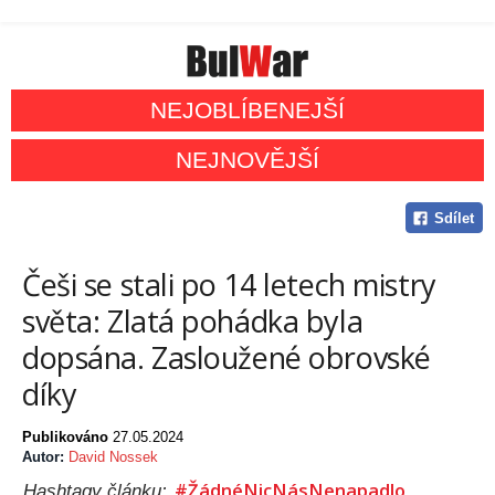
NEJOBLÍBENEJŠÍ
NEJNOVĚJŠÍ
Sdílet
Češi se stali po 14 letech mistry
světa: Zlatá pohádka byla
dopsána. Zasloužené obrovské
díky
Publikováno
27.05.2024
Autor:
David Nossek
#ŽádnéNicNásNenapadlo
Hashtagy článku: