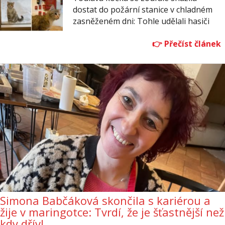
dostat do požární stanice v chladném
zasněženém dni: Tohle udělali hasiči
Simona Babčáková skončila s kariérou a
žije v maringotce: Tvrdí, že je šťastnější než
kdy dřív!