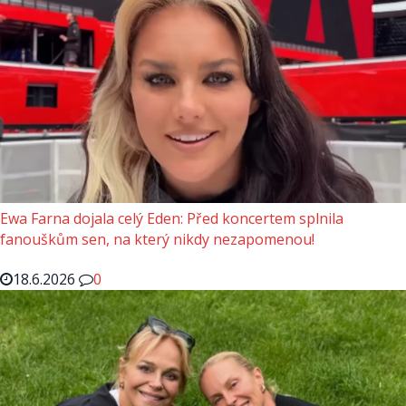
Ewa Farna dojala celý Eden: Před koncertem splnila
fanouškům sen, na který nikdy nezapomenou!
18.6.2026
0