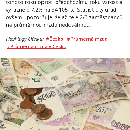
tohoto roku oproti předchozímu roku vzrostla
výrazně o 7,2% na 34 105 kč. Statistický úřad
ovšem upozorňuje, že až celé 2/3 zaměstnanců
na průměrnou mzdu nedosáhnou.
#Česko
#Průmerná mzda
Hashtagy článku:
#Průmerná mzda v Česku