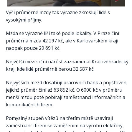
Výši průměrné mzdy tak výrazně zkreslují lidé s
vysokými příjmy.
Mzda se výrazně liší také podle lokality. V Praze činí
průměrná mzda 42 297 kč, ale v Karlovarském kraji
naopak pouze 29 691 kč.
Největší meziroční nárůst zaznamenal Královéhradecký
kraj, kde lidé průměrně berou 32 587 kč.
Nejvyšších mezd dosahují pracovníci bank a pojišťoven,
jejichž průměr činí až 63 852 kč. O 6000 kč v průměru
menší mzdu poté pobírají zaměstnanci informačních a
komunikačních firem.
Pomyslný stupeň vítězů na třetím místě uzavírají
zaměstnanci firem se zaměřením na výrobu elektřiny,