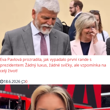
Eva Pavlová prozradila, jak vypadalo první rande s
prezidentem: Žádný luxus, žádné svíčky, ale vzpomínka na
celý život!
18.6.2026
0