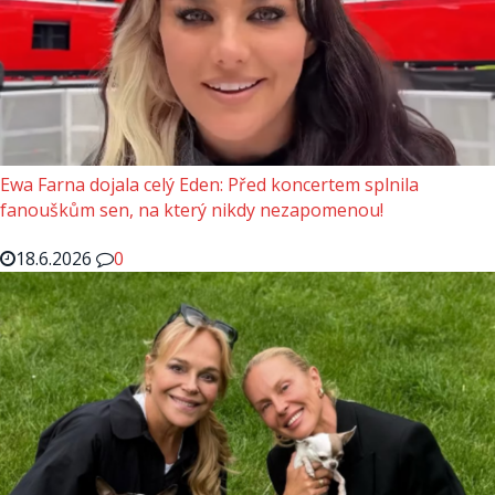
Ewa Farna dojala celý Eden: Před koncertem splnila
fanouškům sen, na který nikdy nezapomenou!
18.6.2026
0