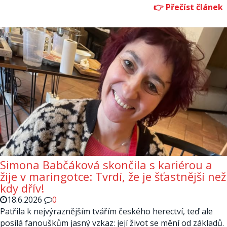
Simona Babčáková skončila s kariérou a
žije v maringotce: Tvrdí, že je šťastnější než
kdy dřív!
18.6.2026
0
Patřila k nejvýraznějším tvářím českého herectví, teď ale
posílá fanouškům jasný vzkaz: její život se mění od základů.