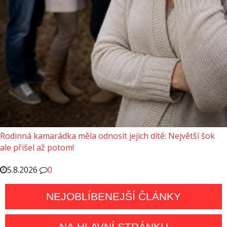
Rodinná kamarádka měla odnosit jejich dítě: Největší šok
ale přišel až potom!
5.8.2026
0
NEJOBLÍBENEJŠÍ ČLÁNKY
NA HLAVNÍ STRÁNKU