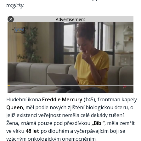
tragicky.
Advertisement
Hudební ikona
Freddie Mercury
(†45), frontman kapely
Queen
, měl podle nových zjištění biologickou dceru, o
jejíž existenci veřejnost neměla celé dekády tušení.
Žena, známá pouze pod přezdívkou
„Bibi“
, měla zemřít
ve věku
48 let
po dlouhém a vyčerpávajícím boji se
vzácným onkologickým onemocněním.