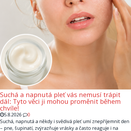
Suchá a napnutá pleť vás nemusí trápit
dál: Tyto věci ji mohou proměnit během
chvíle!
5.8.2026
0
Suchá, napnutá a někdy i svědivá pleť umí znepříjemnit den
– pne, šupinatí, zvýrazňuje vrásky a často reaguje i na