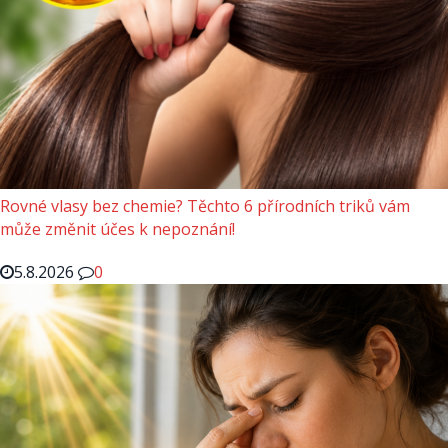
Rovné vlasy bez chemie? Těchto 6 přírodních triků vám
může změnit účes k nepoznání!
5.8.2026
0