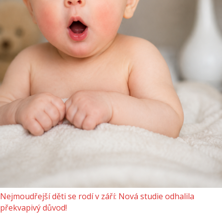
Nejmoudřejší děti se rodí v září: Nová studie odhalila
překvapivý důvod!