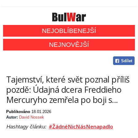
NEJOBLÍBENEJŠÍ
NEJNOVĚJŠÍ
Sdílet
Tajemství, které svět poznal příliš
pozdě: Údajná dcera Freddieho
Mercuryho zemřela po boji s...
Publikováno
18.01.2026
Autor:
David Nossek
#ŽádnéNicNásNenapadlo
Hashtagy článku: