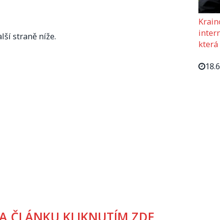
Krain
intern
lší straně níže.
která
18.
A ČLÁNKU KLIKNUTÍM ZDE