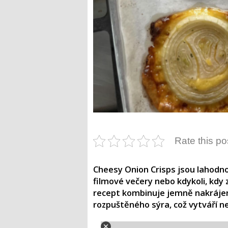
Rate this po
​Cheesy Onion Crisps jsou lahodn
filmové večery nebo kdykoli, kd
recept kombinuje jemně nakrájen
rozpuštěného sýra, což vytváří n