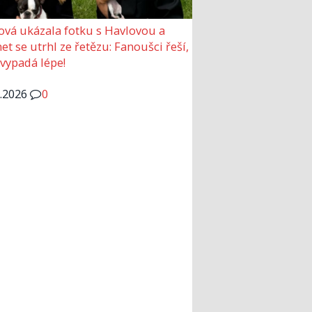
ová ukázala fotku s Havlovou a
et se utrhl ze řetězu: Fanoušci řeší,
 vypadá lépe!
6.2026
0