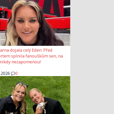
arna dojala celý Eden: Před
rtem splnila fanouškům sen, na
 nikdy nezapomenou!
6.2026
0