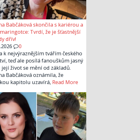
a Babčáková skončila s kariérou a
 maringotce: Tvrdí, že je šťastnější
y dřív!
6.2026
0
la k nejvýraznějším tvářím českého
tví, teď ale posílá fanouškům jasný
 její život se mění od základů.
a Babčáková oznámila, že
kou kapitolu uzavírá,
Read More