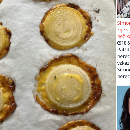
Simon
žije v
než kd
18.
Patři
herec
vzkaz:
Simon
herec