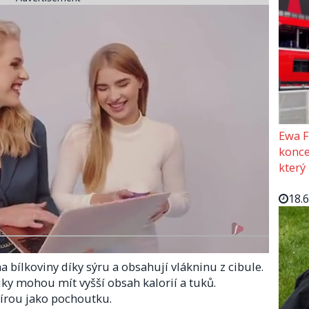
Ewa F
konce
který
18.
 bílkoviny díky sýru a obsahují vlákninu z cibule.
y mohou mít vyšší obsah kalorií a tuků.
rou jako pochoutku.​