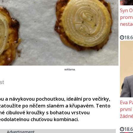
Syn O
promě
nesta
18.
reklama
st
ou a návykovou pochoutkou, ideální pro večírky,
Eva P
y zatoužíte po něčem slaném a křupavém. Tento
první
é cibulové kroužky s bohatou vrstvou
žádné
eodolatelnou chuťovou kombinaci.​
18.
Advertisement