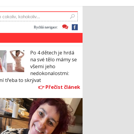
Rychlá navigace:
Po 4 dětech je hrdá
na své tělo mámy se
všemi jeho
nedokonalostmi:
í třeba to skrývat