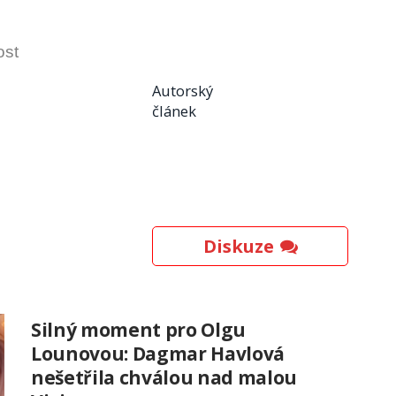
ost
Autorský
článek
Diskuze
Silný moment pro Olgu
Lounovou: Dagmar Havlová
nešetřila chválou nad malou