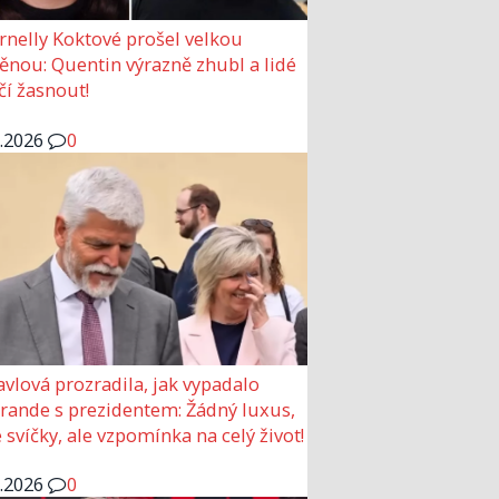
rnelly Koktové prošel velkou
nou: Quentin výrazně zhubl a lidé
čí žasnout!
6.2026
0
avlová prozradila, jak vypadalo
 rande s prezidentem: Žádný luxus,
 svíčky, ale vzpomínka na celý život!
6.2026
0