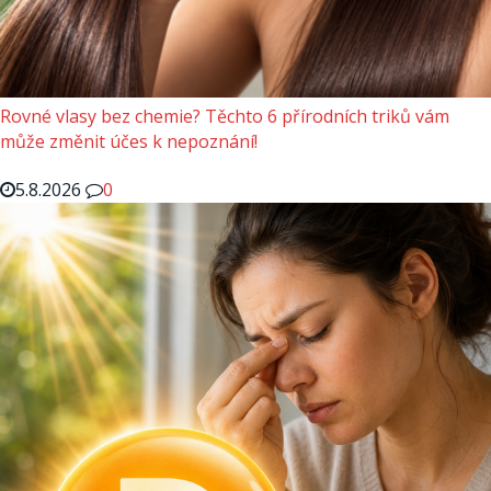
Rovné vlasy bez chemie? Těchto 6 přírodních triků vám
může změnit účes k nepoznání!
5.8.2026
0