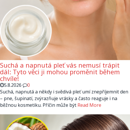
Suchá a napnutá pleť vás nemusí trápit
dál: Tyto věci ji mohou proměnit během
chvíle!
5.8.2026
0
Suchá, napnutá a někdy i svědivá pleť umí znepříjemnit den
– pne, šupinatí, zvýrazňuje vrásky a často reaguje i na
běžnou kosmetiku. Příčin může být
Read More