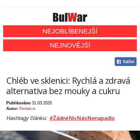
NEJOBLÍBENEJŠÍ
NEJNOVĚJŠÍ
Sdílet
Chléb ve sklenici: Rychlá a zdravá
alternativa bez mouky a cukru
Publikováno
31.03.2025
Autor:
Redakce
#ŽádnéNicNásNenapadlo
Hashtagy článku: