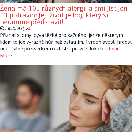
Žena má 100 různých alergií a smí jíst jen
13 potravin: Její život je boj, který si
neumíme představit!
7.8.2026
0
Přiznat si omyl bývá těžké pro každého, jenže některým
lidem to jde výrazně hůř než ostatním. Tvrdohlavost, hrdost
nebo silné přesvědčení o vlastní pravdě dokážou
Read
More