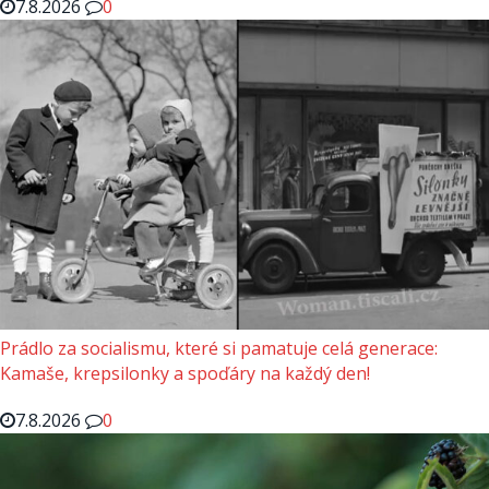
7.8.2026
0
Prádlo za socialismu, které si pamatuje celá generace:
Kamaše, krepsilonky a spoďáry na každý den!
7.8.2026
0