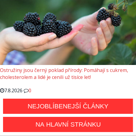
Ostružiny jsou černý poklad přírody: Pomáhají s cukrem,
cholesterolem a lidé je cenili už tisíce let!
7.8.2026
0
NEJOBLÍBENEJŠÍ ČLÁNKY
NA HLAVNÍ STRÁNKU