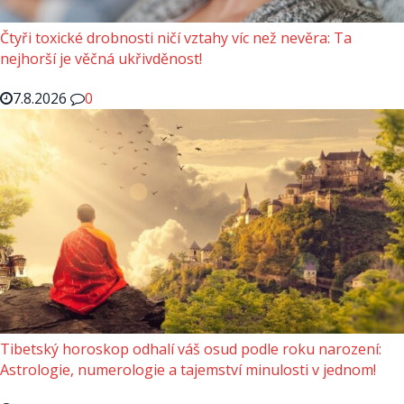
Čtyři toxické drobnosti ničí vztahy víc než nevěra: Ta
nejhorší je věčná ukřivděnost!
7.8.2026
0
Tibetský horoskop odhalí váš osud podle roku narození:
Astrologie, numerologie a tajemství minulosti v jednom!