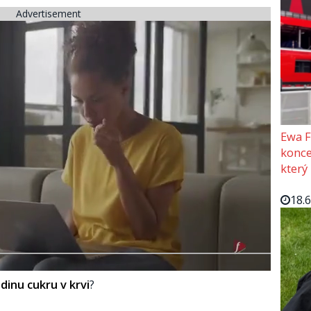
Advertisement
Ewa F
konce
který
18.
dinu cukru v krvi
?