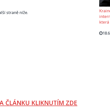
Krain
lší straně níže.
intern
která
18.
A ČLÁNKU KLIKNUTÍM ZDE