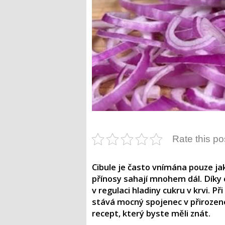
Rate this po
Cibule je často vnímána pouze ja
přínosy sahají mnohem dál. Díky 
v regulaci hladiny cukru v krvi. P
stává mocný spojenec v přirozen
recept, který byste měli znát.​