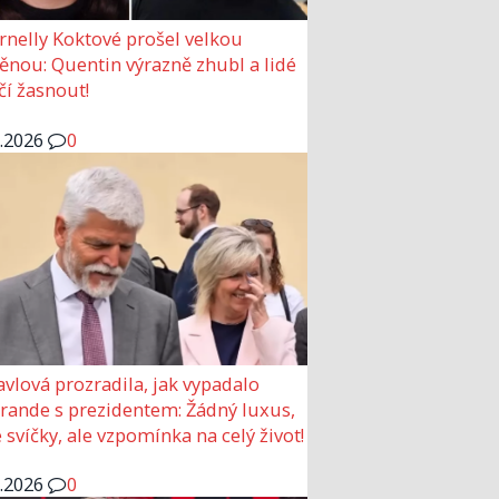
rnelly Koktové prošel velkou
nou: Quentin výrazně zhubl a lidé
čí žasnout!
6.2026
0
avlová prozradila, jak vypadalo
 rande s prezidentem: Žádný luxus,
 svíčky, ale vzpomínka na celý život!
6.2026
0