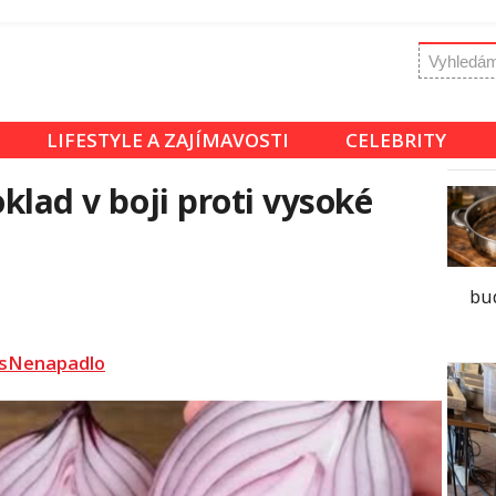
LIFESTYLE A ZAJÍMAVOSTI
CELEBRITY
oklad v boji proti vysoké
bu
sNenapadlo