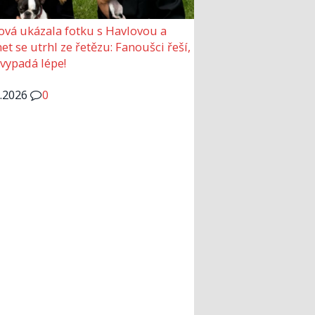
ová ukázala fotku s Havlovou a
et se utrhl ze řetězu: Fanoušci řeší,
 vypadá lépe!
6.2026
0