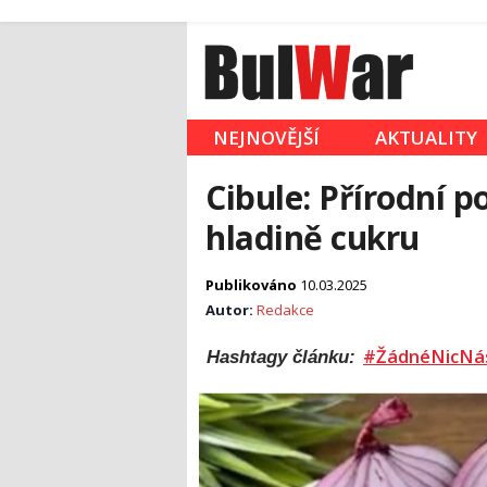
NEJNOVĚJŠÍ
AKTUALITY
Cibule: Přírodní p
hladině cukru
Publikováno
10.03.2025
Autor:
Redakce
#ŽádnéNicNá
Hashtagy článku: