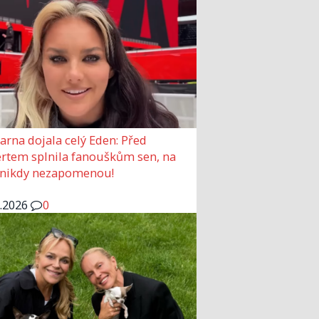
arna dojala celý Eden: Před
rtem splnila fanouškům sen, na
 nikdy nezapomenou!
6.2026
0