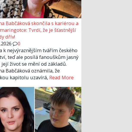
a Babčáková skončila s kariérou a
 maringotce: Tvrdí, že je šťastnější
y dřív!
6.2026
0
la k nejvýraznějším tvářím českého
tví, teď ale posílá fanouškům jasný
 její život se mění od základů.
a Babčáková oznámila, že
kou kapitolu uzavírá,
Read More