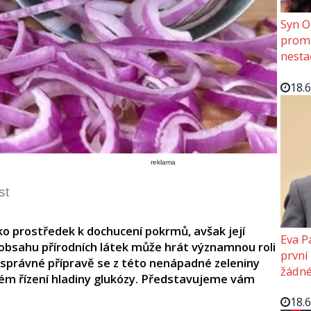
Syn O
promě
nesta
18.
reklama
st
ko prostředek k dochucení pokrmů, avšak její
Eva P
obsahu přírodních látek může hrát významnou roli
první
ři správné přípravě se z této nenápadné zeleniny
žádné
ém řízení hladiny glukózy. Představujeme vám
18.