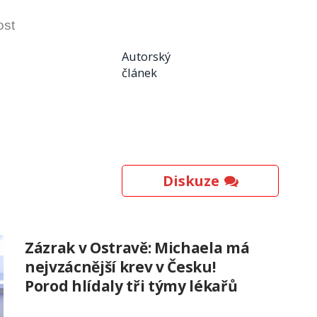
ost
Autorský
článek
Diskuze
Zázrak v Ostravě: Michaela má
nejvzácnější krev v Česku!
Porod hlídaly tři týmy lékařů