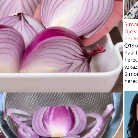
Simon
žije v
než kd
18.
Patři
herec
vzkaz:
Simon
herec