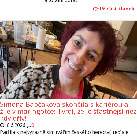
a totální obrat
Simona Babčáková skončila s kariérou a
žije v maringotce: Tvrdí, že je šťastnější než
kdy dřív!
18.6.2026
0
Patřila k nejvýraznějším tvářím českého herectví, teď ale