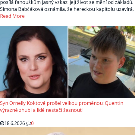
posílá fanouškům jasný vzkaz: její život se mění od základů.
Simona Babčáková oznámila, že hereckou kapitolu uzavírá,
Read More
Syn Ornelly Koktové prošel velkou proměnou: Quentin
výrazně zhubl a lidé nestačí žasnout!
18.6.2026
0