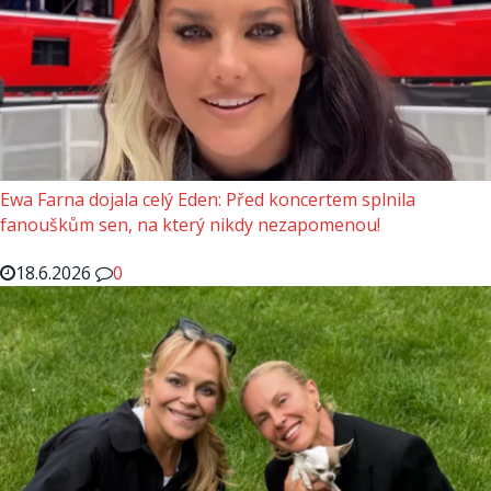
Ewa Farna dojala celý Eden: Před koncertem splnila
fanouškům sen, na který nikdy nezapomenou!
18.6.2026
0