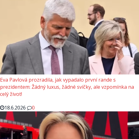
Eva Pavlová prozradila, jak vypadalo první rande s
prezidentem: Žádný luxus, žádné svíčky, ale vzpomínka na
celý život!
18.6.2026
0