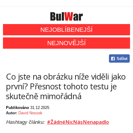
NEJOBLÍBENEJŠÍ
NEJNOVĚJŠÍ
Sdílet
Co jste na obrázku níže viděli jako
první? Přesnost tohoto testu je
skutečně mimořádná
Publikováno
31.12.2025
Autor:
David Nossek
#ŽádnéNicNásNenapadlo
Hashtagy článku: