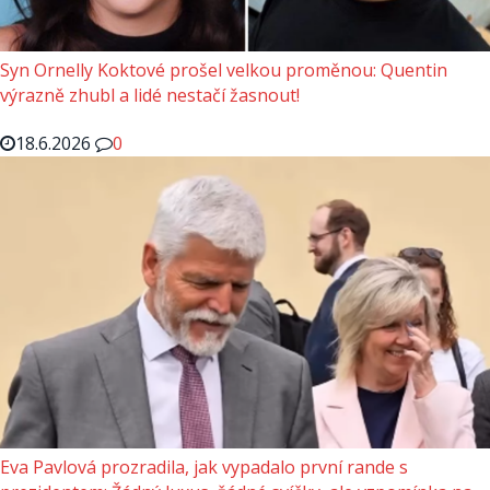
Syn Ornelly Koktové prošel velkou proměnou: Quentin
výrazně zhubl a lidé nestačí žasnout!
18.6.2026
0
Eva Pavlová prozradila, jak vypadalo první rande s