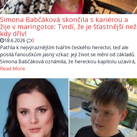
Simona Babčáková skončila s kariérou a
žije v maringotce: Tvrdí, že je šťastnější než
kdy dřív!
18.6.2026
0
Patřila k nejvýraznějším tvářím českého herectví, teď ale
posílá fanouškům jasný vzkaz: její život se mění od základů.
Simona Babčáková oznámila, že hereckou kapitolu uzavírá,
Read More