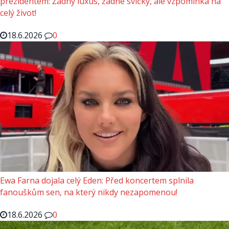
prezidentem: Žádný luxus, žádné svíčky, ale vzpomínka na
celý život!
18.6.2026
0
Ewa Farna dojala celý Eden: Před koncertem splnila
fanouškům sen, na který nikdy nezapomenou!
18.6.2026
0