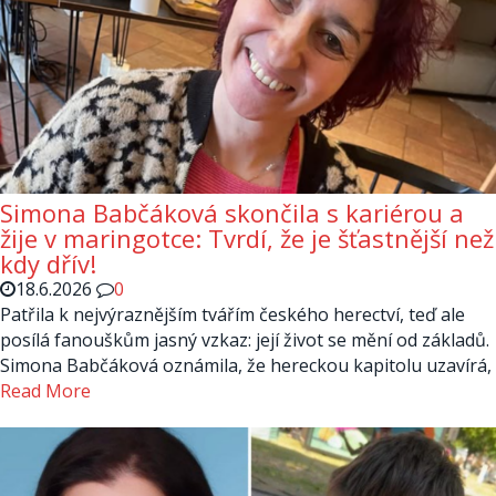
Simona Babčáková skončila s kariérou a
žije v maringotce: Tvrdí, že je šťastnější než
kdy dřív!
18.6.2026
0
Patřila k nejvýraznějším tvářím českého herectví, teď ale
posílá fanouškům jasný vzkaz: její život se mění od základů.
Simona Babčáková oznámila, že hereckou kapitolu uzavírá,
Read More