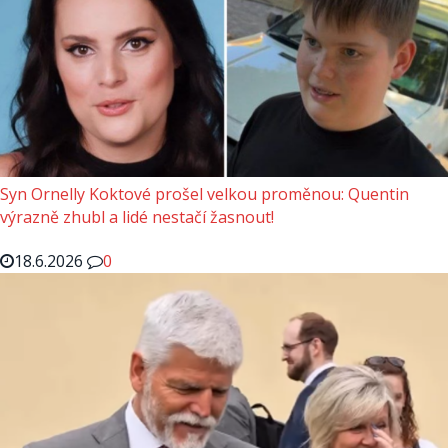
Syn Ornelly Koktové prošel velkou proměnou: Quentin
výrazně zhubl a lidé nestačí žasnout!
18.6.2026
0