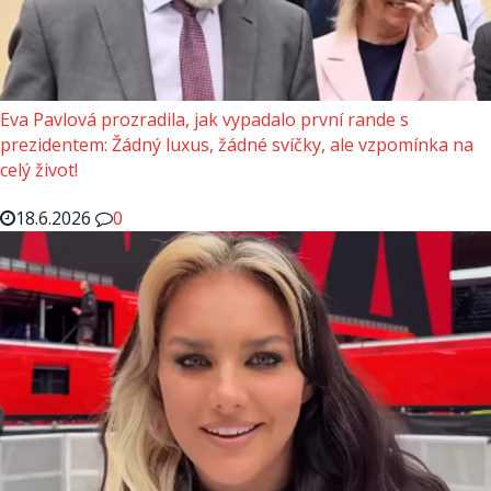
Eva Pavlová prozradila, jak vypadalo první rande s
prezidentem: Žádný luxus, žádné svíčky, ale vzpomínka na
celý život!
18.6.2026
0