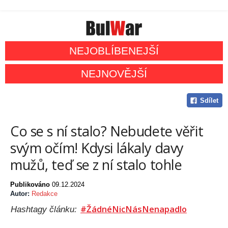
NEJOBLÍBENEJŠÍ
NEJNOVĚJŠÍ
Sdílet
Co se s ní stalo? Nebudete věřit
svým očím! Kdysi lákaly davy
mužů, teď se z ní stalo tohle
Publikováno
09.12.2024
Autor:
Redakce
#ŽádnéNicNásNenapadlo
Hashtagy článku: