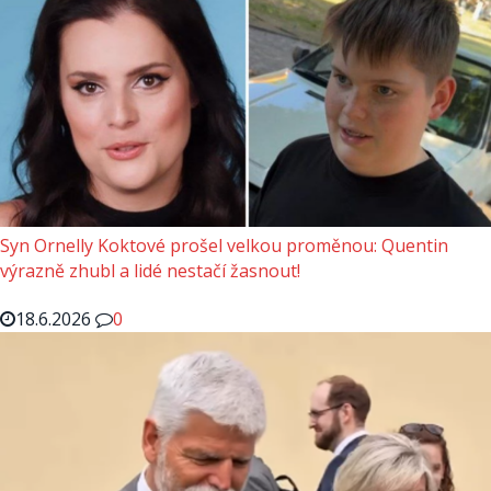
Syn Ornelly Koktové prošel velkou proměnou: Quentin
výrazně zhubl a lidé nestačí žasnout!
18.6.2026
0