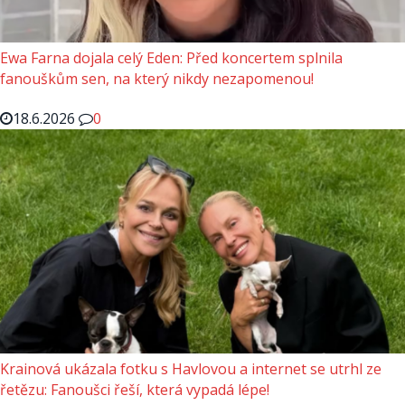
Ewa Farna dojala celý Eden: Před koncertem splnila
fanouškům sen, na který nikdy nezapomenou!
18.6.2026
0
Krainová ukázala fotku s Havlovou a internet se utrhl ze
řetězu: Fanoušci řeší, která vypadá lépe!