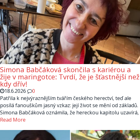
Simona Babčáková skončila s kariérou a
žije v maringotce: Tvrdí, že je šťastnější než
kdy dřív!
18.6.2026
0
Patřila k nejvýraznějším tvářím českého herectví, teď ale
posílá fanouškům jasný vzkaz: její život se mění od základů.
Simona Babčáková oznámila, že hereckou kapitolu uzavírá,
Read More