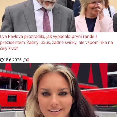
Eva Pavlová prozradila, jak vypadalo první rande s
prezidentem: Žádný luxus, žádné svíčky, ale vzpomínka na
celý život!
18.6.2026
0