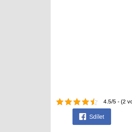
4.5/5 - (2 v
Sdílet