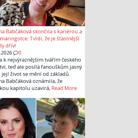
a Babčáková skončila s kariérou a
 maringotce: Tvrdí, že je šťastnější
y dřív!
6.2026
0
la k nejvýraznějším tvářím českého
tví, teď ale posílá fanouškům jasný
 její život se mění od základů.
a Babčáková oznámila, že
kou kapitolu uzavírá,
Read More