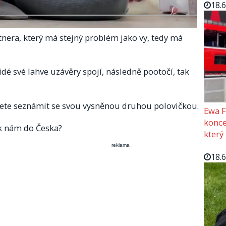
18.
tnera, který má stejný problém jako vy, tedy má
lidé své lahve uzávěry spojí, následně pootočí, tak
ete seznámit se svou vysněnou druhou polovičkou.
Ewa F
konce
i k nám do Česka?
který
reklama
18.