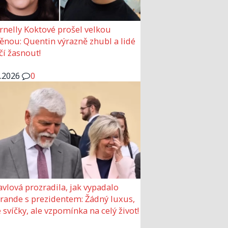
rnelly Koktové prošel velkou
nou: Quentin výrazně zhubl a lidé
čí žasnout!
6.2026
0
avlová prozradila, jak vypadalo
 rande s prezidentem: Žádný luxus,
 svíčky, ale vzpomínka na celý život!