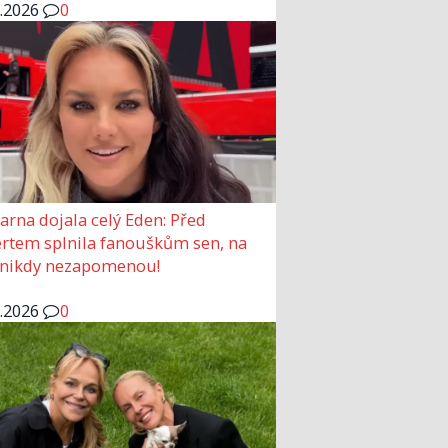
6.2026
0
arna dojala celý Eden: Před
rtem splnila fanouškům sen, na
 nikdy nezapomenou!
6.2026
0