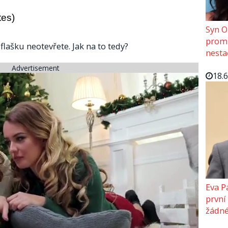
tes)
Syn O
promě
flašku neotevřete. Jak na to tedy?
nesta
Advertisement
18.
Eva P
první
žádné