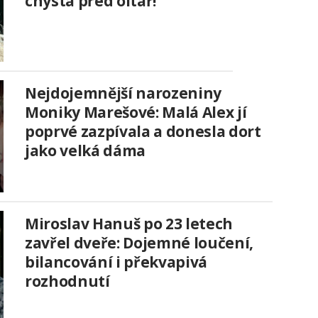
chystá před oltář!
Nejdojemnější narozeniny
Moniky Marešové: Malá Alex jí
poprvé zazpívala a donesla dort
jako velká dáma
Miroslav Hanuš po 23 letech
zavřel dveře: Dojemné loučení,
bilancování i překvapivá
rozhodnutí