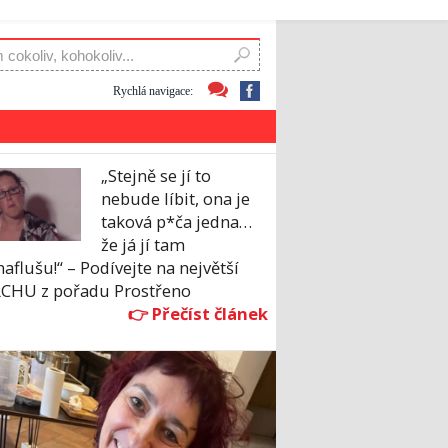
Rychlá navigace:
„Stejně se jí to
nebude líbit, ona je
taková p*ča jedna…
že já jí tam
aflušu!“ – Podívejte na největší
CHU z pořadu Prostřeno