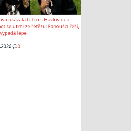
ová ukázala fotku s Havlovou a
et se utrhl ze řetězu: Fanoušci řeší,
 vypadá lépe!
6.2026
0