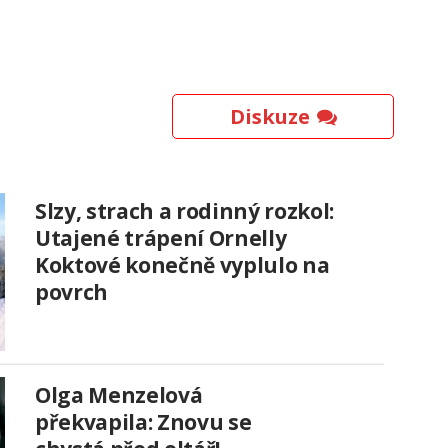
Diskuze
Slzy, strach a rodinný rozkol:
Utajené trápení Ornelly
Koktové konečně vyplulo na
povrch
Olga Menzelová
překvapila: Znovu se