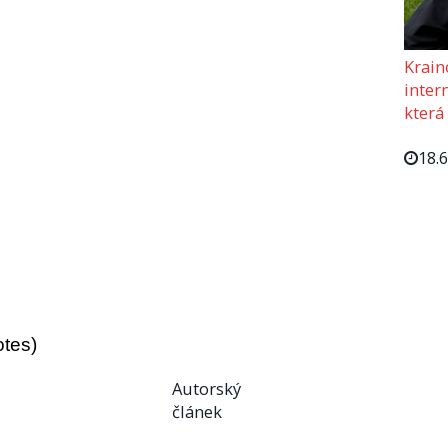
Krain
intern
která
18.
otes)
Autorský
článek