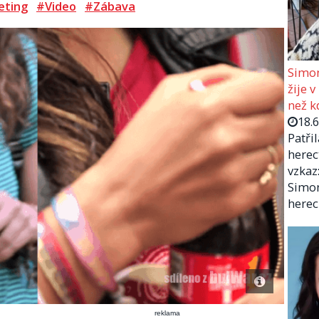
eting
#Video
#Zábava
Simon
žije v
než kd
18.
Patři
herec
vzkaz:
Simon
herec
reklama