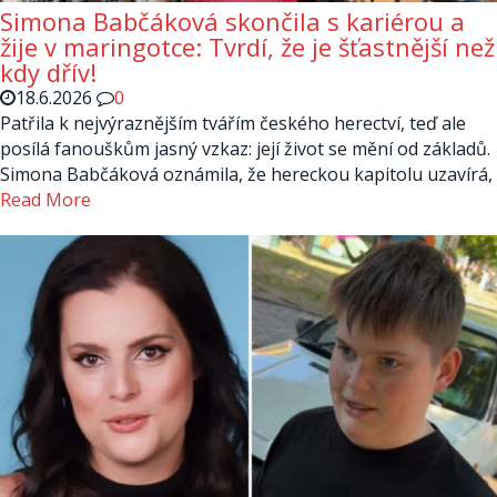
Simona Babčáková skončila s kariérou a
žije v maringotce: Tvrdí, že je šťastnější než
kdy dřív!
18.6.2026
0
Patřila k nejvýraznějším tvářím českého herectví, teď ale
posílá fanouškům jasný vzkaz: její život se mění od základů.
Simona Babčáková oznámila, že hereckou kapitolu uzavírá,
Read More