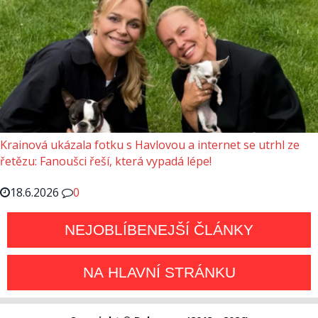
Krainová ukázala fotku s Havlovou a internet se utrhl ze
řetězu: Fanoušci řeší, která vypadá lépe!
18.6.2026
0
NEJOBLÍBENEJŠÍ ČLÁNKY
NA HLAVNÍ STRÁNKU