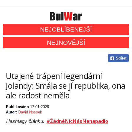
NEJOBLÍBENEJŠÍ
NEJNOVĚJŠÍ
Sdílet
Utajené trápení legendární
Jolandy: Smála se jí republika, ona
ale radost neměla
Publikováno
17.01.2026
Autor:
David Nossek
#ŽádnéNicNásNenapadlo
Hashtagy článku: