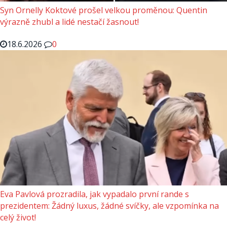
Syn Ornelly Koktové prošel velkou proměnou: Quentin
výrazně zhubl a lidé nestačí žasnout!
18.6.2026
0
Eva Pavlová prozradila, jak vypadalo první rande s
prezidentem: Žádný luxus, žádné svíčky, ale vzpomínka na
celý život!