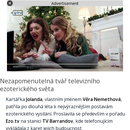
Advertisement
Nezapomenutelná tvář televizního
ezoterického světa
Kartářka
Jolanda
, vlastním jménem
Věra Nemethová
,
patřila po dlouhá léta k nejvýraznějším postavám
ezoterického vysílání. Proslavila se především v pořadu
Ezo.tv
na stanici
TV Barrandov
, kde telefonujícím
vykládala z karet jejich budoucnost.