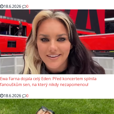
18.6.2026
0
Ewa Farna dojala celý Eden: Před koncertem splnila
fanouškům sen, na který nikdy nezapomenou!
18.6.2026
0