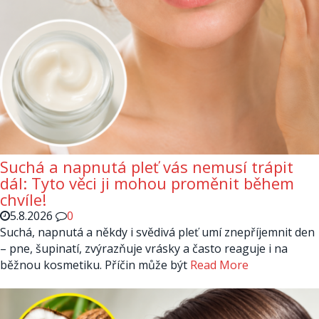
Suchá a napnutá pleť vás nemusí trápit
dál: Tyto věci ji mohou proměnit během
chvíle!
5.8.2026
0
Suchá, napnutá a někdy i svědivá pleť umí znepříjemnit den
– pne, šupinatí, zvýrazňuje vrásky a často reaguje i na
běžnou kosmetiku. Příčin může být
Read More