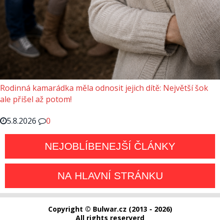
Rodinná kamarádka měla odnosit jejich dítě: Největší šok
ale přišel až potom!
5.8.2026
0
NEJOBLÍBENEJŠÍ ČLÁNKY
NA HLAVNÍ STRÁNKU
Copyright © Bulwar.cz (2013 - 2026)
All rights reserverd