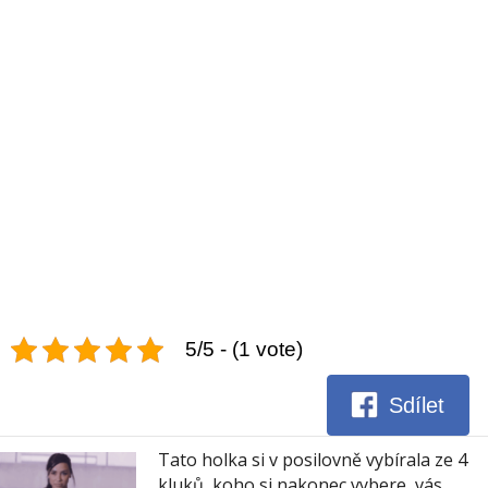
5/5 - (1 vote)
Sdílet
Tato holka si v posilovně vybírala ze 4
kluků, koho si nakonec vybere, vás