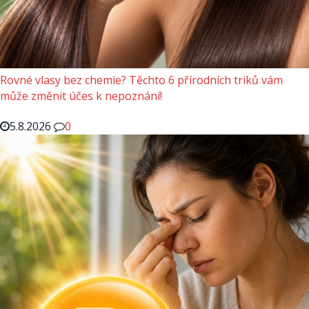
Rovné vlasy bez chemie? Těchto 6 přírodních triků vám
může změnit účes k nepoznání!
5.8.2026
0