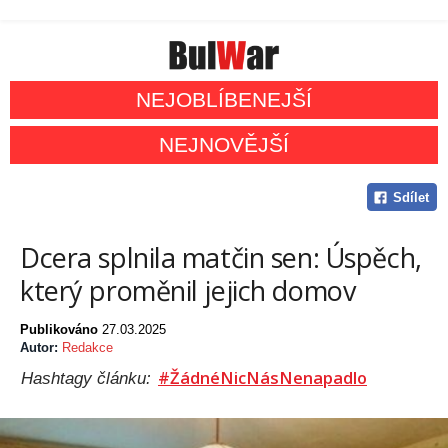
NEJOBLÍBENEJŠÍ
NEJNOVĚJŠÍ
Sdílet
Dcera splnila matčin sen: Úspěch,
který proměnil jejich domov
Publikováno
27.03.2025
Autor:
Redakce
#ŽádnéNicNásNenapadlo
Hashtagy článku: