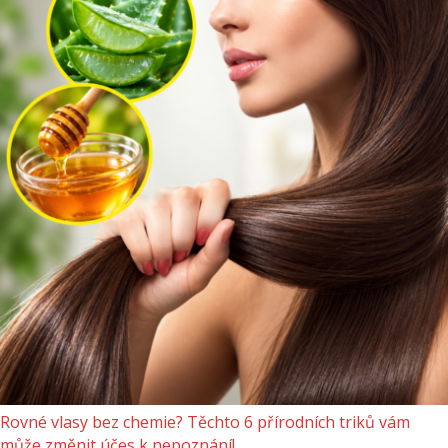
Rovné vlasy bez chemie? Těchto 6 přírodních triků vám
může změnit účes k nepoznání!