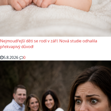
Nejmoudřejší děti se rodí v září: Nová studie odhalila
překvapivý důvod!
5.8.2026
0