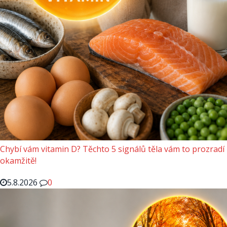
Chybí vám vitamin D? Těchto 5 signálů těla vám to prozradí
okamžitě!
5.8.2026
0