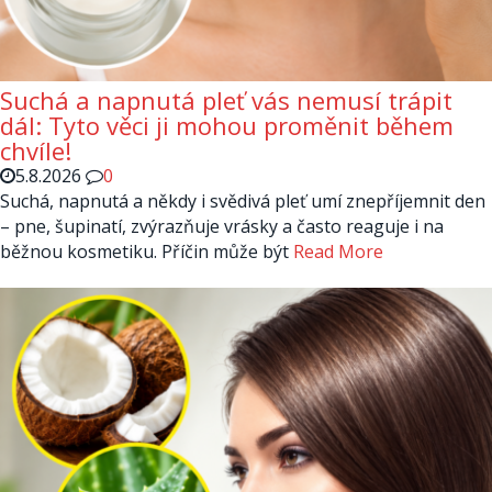
Suchá a napnutá pleť vás nemusí trápit
dál: Tyto věci ji mohou proměnit během
chvíle!
5.8.2026
0
Suchá, napnutá a někdy i svědivá pleť umí znepříjemnit den
– pne, šupinatí, zvýrazňuje vrásky a často reaguje i na
běžnou kosmetiku. Příčin může být
Read More