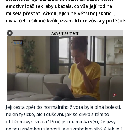
emotivní zážitek, aby ukázala, co vše její rodina
musela přestát. Ačkoli jejich největší boj skončil,
dívka čelila šikaně kvůli jizvám, které zůstaly po léčbě.
Advertisement
Její cesta zpět do normálního života byla plná bolesti,
nejen fyzické, ale i duševní. Jak se dívka s těmito
obtížemi vyrovnala? Proč její maminka věří, že jizvy
nejsou známkou slabosti, ale symbolem síly? A jak její