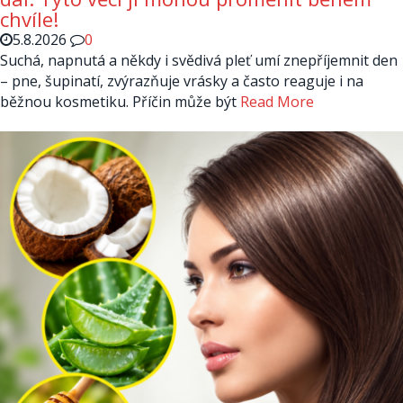
chvíle!
5.8.2026
0
Suchá, napnutá a někdy i svědivá pleť umí znepříjemnit den
– pne, šupinatí, zvýrazňuje vrásky a často reaguje i na
běžnou kosmetiku. Příčin může být
Read More