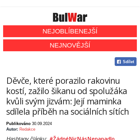
NEJOBLÍBENEJŠÍ
NEJNOVĚJŠÍ
Sdílet
Děvče, které porazilo rakovinu
kostí, zažilo šikanu od spolužáka
kvůli svým jizvám: Její maminka
sdílela příběh na sociálních sítích
Publikováno
30.09.2024
Autor:
Redakce
#ŽádnéNicNásNenapadlo
Hashtagy článku: