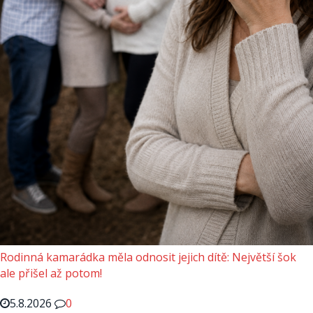
Rodinná kamarádka měla odnosit jejich dítě: Největší šok
ale přišel až potom!
5.8.2026
0