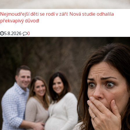
Nejmoudřejší děti se rodí v září: Nová studie odhalila
překvapivý důvod!
5.8.2026
0