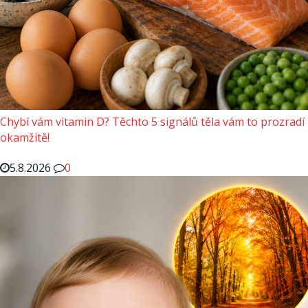
Chybí vám vitamin D? Těchto 5 signálů těla vám to prozradí
okamžitě!
5.8.2026
0