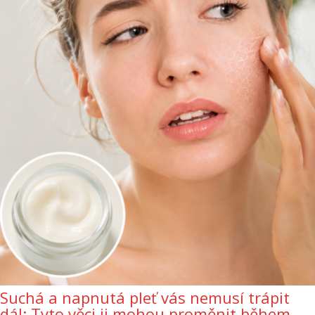
Suchá a napnutá pleť vás nemusí trápit
dál: Tyto věci ji mohou proměnit během