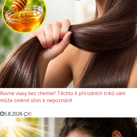
Rovné vlasy bez chemie? Těchto 6 přírodních triků vám
může změnit účes k nepoznání!
5.8.2026
0