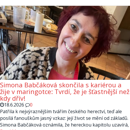
Simona Babčáková skončila s kariérou a
žije v maringotce: Tvrdí, že je šťastnější než
kdy dřív!
18.6.2026
0
Patřila k nejvýraznějším tvářím českého herectví, teď ale
posílá fanouškům jasný vzkaz: její život se mění od základů.
Simona Babčáková oznámila, že hereckou kapitolu uzavírá,