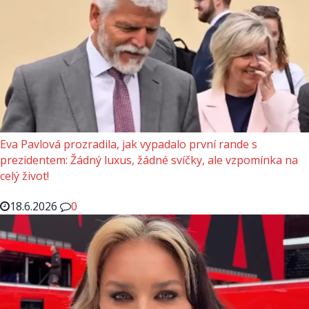
Eva Pavlová prozradila, jak vypadalo první rande s
prezidentem: Žádný luxus, žádné svíčky, ale vzpomínka na
celý život!
18.6.2026
0