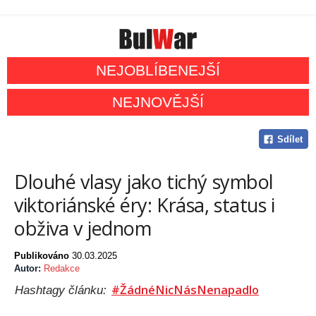
NEJOBLÍBENEJŠÍ
NEJNOVĚJŠÍ
Sdílet
Dlouhé vlasy jako tichý symbol
viktoriánské éry: Krása, status i
obživa v jednom
Publikováno
30.03.2025
Autor:
Redakce
#ŽádnéNicNásNenapadlo
Hashtagy článku: