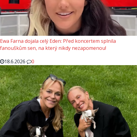
Ewa Farna dojala celý Eden: Před koncertem splnila
fanouškům sen, na který nikdy nezapomenou!
18.6.2026
0