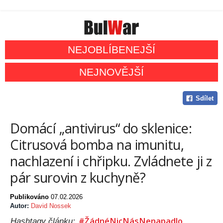
NEJOBLÍBENEJŠÍ
NEJNOVĚJŠÍ
Sdílet
Domácí „antivirus“ do sklenice:
Citrusová bomba na imunitu,
nachlazení i chřipku. Zvládnete ji z
pár surovin z kuchyně?
Publikováno
07.02.2026
Autor:
David Nossek
#ŽádnéNicNásNenapadlo
Hashtagy článku: