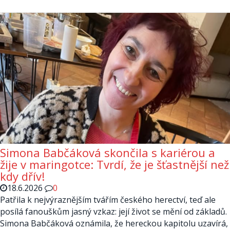
Simona Babčáková skončila s kariérou a
žije v maringotce: Tvrdí, že je šťastnější než
kdy dřív!
18.6.2026
0
Patřila k nejvýraznějším tvářím českého herectví, teď ale
posílá fanouškům jasný vzkaz: její život se mění od základů.
Simona Babčáková oznámila, že hereckou kapitolu uzavírá,