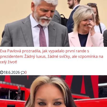
Eva Pavlová prozradila, jak vypadalo první rande s
prezidentem: Žádný luxus, žádné svíčky, ale vzpomínka na
celý život!
18.6.2026
0