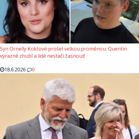
Syn Ornelly Koktové prošel velkou proměnou: Quentin
výrazně zhubl a lidé nestačí žasnout!
18.6.2026
0