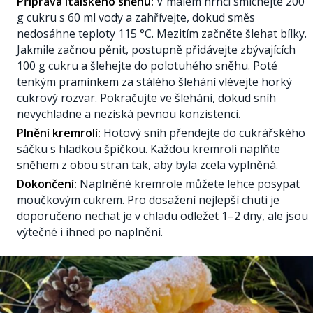
Příprava italského sněhu:
V malém hrnci smíchejte 200
g cukru s 60 ml vody a zahřívejte, dokud směs
nedosáhne teploty 115 °C. Mezitím začněte šlehat bílky.
Jakmile začnou pěnit, postupně přidávejte zbývajících
100 g cukru a šlehejte do polotuhého sněhu. Poté
tenkým pramínkem za stálého šlehání vlévejte horký
cukrový rozvar. Pokračujte ve šlehání, dokud sníh
nevychladne a nezíská pevnou konzistenci.
Plnění kremrolí:
Hotový sníh přendejte do cukrářského
sáčku s hladkou špičkou. Každou kremroli naplňte
sněhem z obou stran tak, aby byla zcela vyplněná.
Dokončení:
Naplněné kremrole můžete lehce posypat
moučkovým cukrem. Pro dosažení nejlepší chuti je
doporučeno nechat je v chladu odležet 1–2 dny, ale jsou
výtečné i ihned po naplnění.