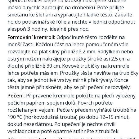
špetkou soli. Přidejte na kousky nakrájené studené
máslo a rychle zpracujte na drobenku. Poté přilijte
smetanu ke šlehání a vypracujte hladké těsto. Zabalte
ho do potravinářské fólie a nechte v lednici odpočinout
alespoň 3 hodiny, ideálně přes noc.
Formování kremrolí:
Odpočinuté těsto rozdělte na
menší části. Každou část na lehce pomoučeném vále
rozválejte na plát silný přibližně 2 mm. Rádýlkem nebo
ostrým nožem nakrájejte proužky široké asi 2,5 cm a
dlouhé přibližně 30 cm. Kovové trubičky na kremrole
lehce potřete máslem. Proužky těsta naviňte na trubičky
tak, aby se jednotlivé vrstvy mírně překrývaly. Konce
těsta jemně přitiskněte, aby se při pečení nerozvíjely.
Pečení:
Připravené kremrole položte na plech vyložený
pečicím papírem spojem dolů. Povrch potřete
rozšlehaným vejcem. Pečte v předem vyhřáté troubě na
190 °C (horkovzdušná trouba) po dobu 12–15 minut,
dokud nezezlátnou. Po upečení je nechte chvíli
vychladnout a poté opatrně stáhněte z trubiček.