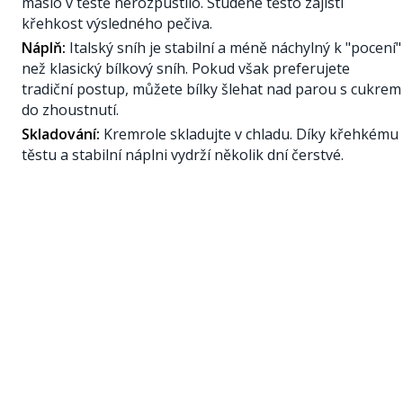
máslo v těstě nerozpustilo. Studené těsto zajistí
křehkost výsledného pečiva.
Náplň:
Italský sníh je stabilní a méně náchylný k "pocení"
než klasický bílkový sníh. Pokud však preferujete
tradiční postup, můžete bílky šlehat nad parou s cukrem
do zhoustnutí.
Skladování:
Kremrole skladujte v chladu. Díky křehkému
těstu a stabilní náplni vydrží několik dní čerstvé.