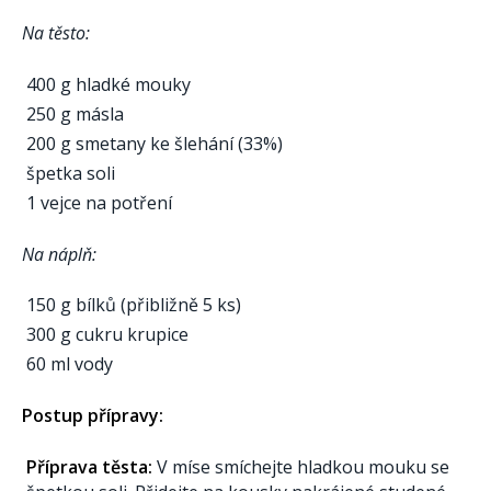
Na těsto:
400 g hladké mouky
250 g másla
200 g smetany ke šlehání (33%)
špetka soli
1 vejce na potření
Na náplň:
150 g bílků (přibližně 5 ks)
300 g cukru krupice
60 ml vody
Postup přípravy:
Příprava těsta:
V míse smíchejte hladkou mouku se