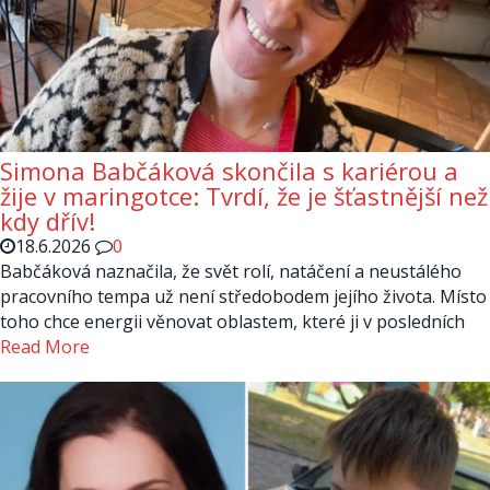
Simona Babčáková skončila s kariérou a
žije v maringotce: Tvrdí, že je šťastnější než
kdy dřív!
18.6.2026
0
Babčáková naznačila, že svět rolí, natáčení a neustálého
pracovního tempa už není středobodem jejího života. Místo
toho chce energii věnovat oblastem, které ji v posledních
Read More