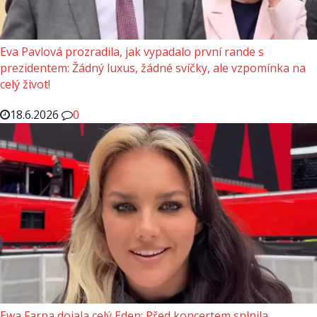
Eva Pavlová prozradila, jak vypadalo první rande s
prezidentem: Žádný luxus, žádné svíčky, ale vzpomínka na
celý život!
18.6.2026
0
Ewa Farna dojala celý Eden: Před koncertem splnila