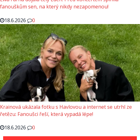
fanouškům sen, na který nikdy nezapomenou!
18.6.2026
0
Krainová ukázala fotku s Havlovou a internet se utrhl ze
řetězu: Fanoušci řeší, která vypadá lépe!
18.6.2026
0